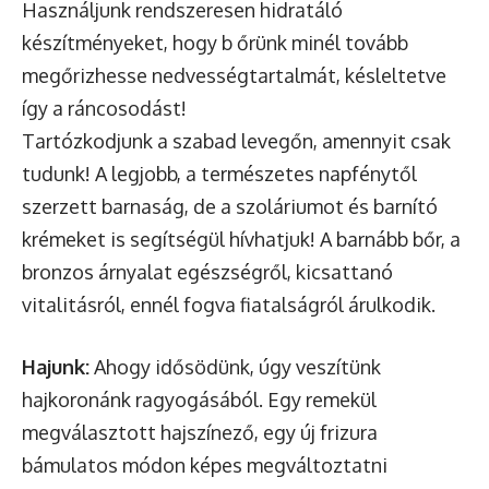
Használjunk rendszeresen hidratáló
készítményeket, hogy b őrünk minél tovább
megőrizhesse nedvességtartalmát, késleltetve
így a ráncosodást!
Tartózkodjunk a szabad levegőn, amennyit csak
tudunk! A legjobb, a természetes napfénytől
szerzett barnaság, de a szoláriumot és barnító
krémeket is segítségül hívhatjuk! A barnább bőr, a
bronzos árnyalat egészségről, kicsattanó
vitalitásról, ennél fogva fiatalságról árulkodik.
Hajunk:
Ahogy idősödünk, úgy veszítünk
hajkoronánk ragyogásából. Egy remekül
megválasztott hajszínező, egy új frizura
bámulatos módon képes megváltoztatni