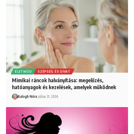
ÉLETMÓD
SZÉPSÉG ÉS DIVAT
Mimikai ráncok halványítása: megelőzés,
hatóanyagok és kezelések, amelyek működnek
Balogh Nóra
július 31, 2026