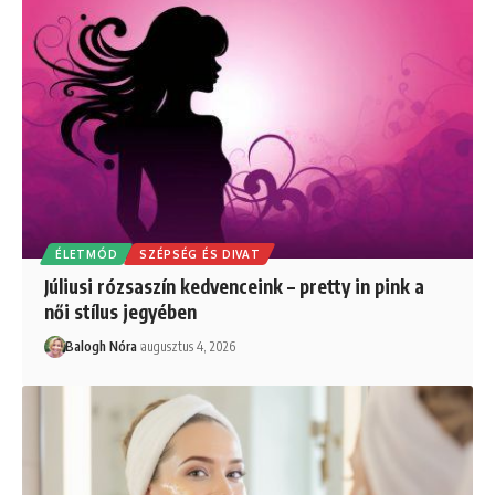
ÉLETMÓD
SZÉPSÉG ÉS DIVAT
Júliusi rózsaszín kedvenceink – pretty in pink a
női stílus jegyében
Balogh Nóra
augusztus 4, 2026