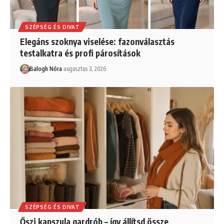
SZÉPSÉG ÉS DIVAT
Elegáns szoknya viselése: fazonválasztás
testalkatra és profi párosítások
Balogh Nóra
augusztus 3, 2026
SZÉPSÉG ÉS DIVAT
Őszi kapszula gardrób – így állítsd össze