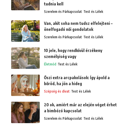
tudnia kell
Szerelem és Párkapcsolat
Test és Lélek
Van, akit soha nem tudsz elfelejteni –
önelfogadó női gondolatok
Szerelem és Párkapcsolat
Test és Lélek
10 jele, hogy rendkívül érzékeny
személyiség vagy
Életmód
Test és Lélek
Őszi extra arcpakolások: Így ápold a
bőröd, ha jön a hideg
Szépség és divat
Test és Lélek
20 ok, amiért már az elején véget érhet
a bimbózó kapcsolat
Szerelem és Párkapcsolat
Test és Lélek