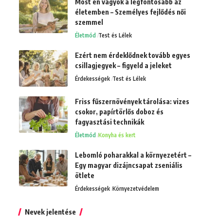
Most én vagyok a legfontosabb az
életemben – Személyes fejlődés női
szemmel
Életmód
Test és Lélek
Ezért nem érdeklődnek tovább egyes
csillagjegyek – figyeld a jeleket
Érdekességek
Test és Lélek
Friss fűszernövények tárolása: vizes
csokor, papírtörlős doboz és
fagyasztási technikák
Életmód
Konyha és kert
Lebomló poharakkal a környezetért –
Egy magyar dizájncsapat zseniális
ötlete
Érdekességek
Környezetvédelem
Nevek jelentése