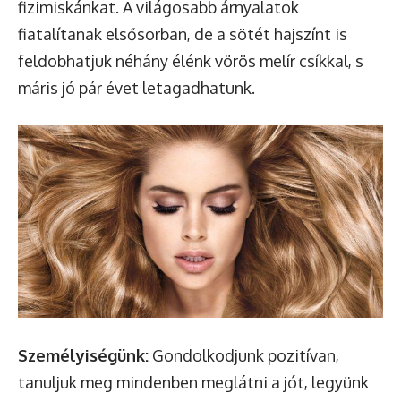
fizimiskánkat. A világosabb árnyalatok
fiatalítanak elsősorban, de a sötét hajszínt is
feldobhatjuk néhány élénk vörös melír csíkkal, s
máris jó pár évet letagadhatunk.
Személyiségünk:
Gondolkodjunk pozitívan,
tanuljuk meg mindenben meglátni a jót, legyünk