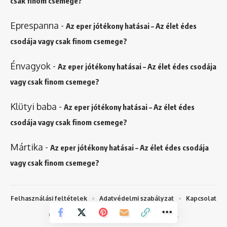
csak finom csemege?
Eprespanna
-
Az eper jótékony hatásai – Az élet édes
csodája vagy csak finom csemege?
Énvagyok
-
Az eper jótékony hatásai – Az élet édes csodája
vagy csak finom csemege?
Klütyi baba
-
Az eper jótékony hatásai – Az élet édes
csodája vagy csak finom csemege?
Mártika
-
Az eper jótékony hatásai – Az élet édes csodája
vagy csak finom csemege?
Felhasználási feltételek
Adatvédelmi szabályzat
Kapcsolat
© 2015-2025 Minok.hu. Minden jog fenntartva.