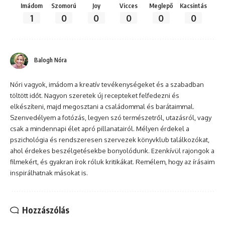
Imádom
Szomorú
Joy
Vicces
Meglepő
Kacsintás
1
0
0
0
0
0
Balogh Nóra
Nóri vagyok, imádom a kreatív tevékenységeket és a szabadban
töltött időt. Nagyon szeretek új recepteket felfedezni és
elkészíteni, majd megosztani a családommal és barátaimmal.
Szenvedélyem a fotózás, legyen szó természetről, utazásról, vagy
csak a mindennapi élet apró pillanatairól. Mélyen érdekel a
pszichológia és rendszeresen szervezek könyvklub találkozókat,
ahol érdekes beszélgetésekbe bonyolódunk. Ezenkívül rajongok a
filmekért, és gyakran írok róluk kritikákat. Remélem, hogy az írásaim
inspirálhatnak másokat is.
Hozzászólás