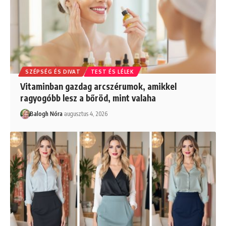
SZÉPSÉG ÉS DIVAT
TEST ÉS LÉLEK
Vitaminban gazdag arcszérumok, amikkel
ragyogóbb lesz a bőröd, mint valaha
Balogh Nóra
augusztus 4, 2026