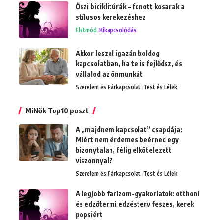
Őszi biciklitúrák – fonott kosarak a
stílusos kerekezéshez
Életmód
Kikapcsolódás
Akkor leszel igazán boldog
kapcsolatban, ha te is fejlődsz, és
vállalod az önmunkát
Szerelem és Párkapcsolat
Test és Lélek
MiNők Top10 poszt
A „majdnem kapcsolat” csapdája:
Miért nem érdemes beérned egy
bizonytalan, félig elkötelezett
viszonnyal?
Szerelem és Párkapcsolat
Test és Lélek
A legjobb farizom-gyakorlatok: otthoni
és edzőtermi edzésterv feszes, kerek
popsiért