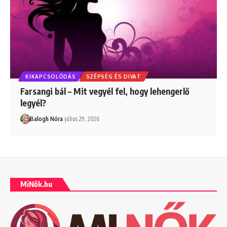
KIKAPCSOLÓDÁS
SZÉPSÉG ÉS DIVAT
Farsangi bál – Mit vegyél fel, hogy lehengerlő
legyél?
Balogh Nóra
július 29, 2026
MiNők.hu