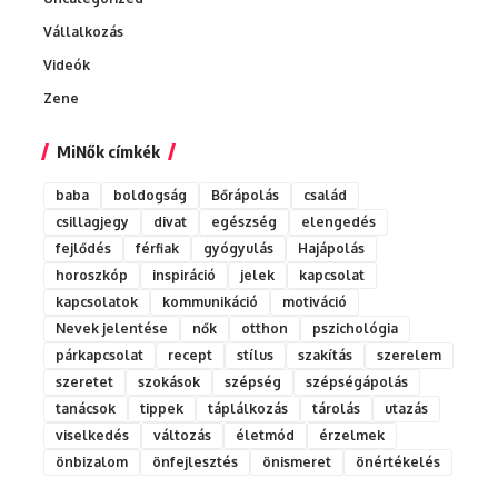
Vállalkozás
Videók
Zene
MiNők címkék
baba
boldogság
Bőrápolás
család
csillagjegy
divat
egészség
elengedés
fejlődés
férfiak
gyógyulás
Hajápolás
horoszkóp
inspiráció
jelek
kapcsolat
kapcsolatok
kommunikáció
motiváció
Nevek jelentése
nők
otthon
pszichológia
párkapcsolat
recept
stílus
szakítás
szerelem
szeretet
szokások
szépség
szépségápolás
tanácsok
tippek
táplálkozás
tárolás
utazás
viselkedés
változás
életmód
érzelmek
önbizalom
önfejlesztés
önismeret
önértékelés