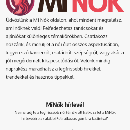
Üdvözlünk a Mi Nők oldalon, ahol mindent megtalálsz,
ami nőknek való! Felfedezhetsz tanácsokat és
ajánlókat különleges témakörökben. Csatlakozz
hozzánk, és merülj el a női élet összes aspektusában,
legyen szó karrierről, családról, szépségről, vagy akár a
jól megérdemelt kikapcsolódásról. Velünk mindig
naprakész maradhatsz a legfrissebb hírekkel,
trendekkel és hasznos tippekkel.
MiNők hírlevél
Ne maradj le a legfrissebb női témákról! Iratkozz fel a MiNők
hírlevelére az alábbi Feliratkozás gombra kattintva!"