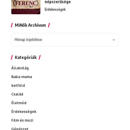
népszerűsége
Érdekességek
MiNők Archívum
MiNők
Archívum
Kategóriák
Állatvilág
Baba-mama
belföld
Család
Életmód
Érdekességek
Film és mozi
Gépészet