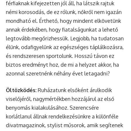
férfiaknak kifejezetten jól áll, ha látszik rajtuk
némi korosodás, de ez rólunk, nőkről nem igazán
mondható el. Érthető, hogy mindent elkövetünk
annak érdekében, hogy fiatalságunkat a lehető
legtovább megőrizhessük. Legjobb, ha tudatosan
élünk, odafigyelünk az egészséges táplálkozásra,
és rendszeresen sportolunk. Hosszú távon ez
biztos eredményt hoz, de mi a helyzet akkor, ha
azonnal szeretnénk néhány évet letagadni?
Öltözködés:
Ruházatunk elsőként árulkodik
viselőjéről, nagymértékben hozzájárul az első
benyomás kialakulásához. Szerencsére
korlátlanul állnak rendelkezésünkre a különféle
divatmagazinok, stylist műsorok, amik segítenek