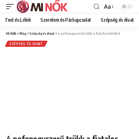
Aa
Font
Resizer
Test és Lélek
Szerelem és Párkapcsolat
Szépség és divat
Mi Nők
>
Blog
>
Szépség és divat
>
4 pofonegyszerű trükk a fiatalos külsőért
SZÉPSÉG ÉS DIVAT
4 pofonegyszerű trükk a fiatalos