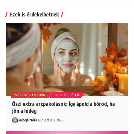
Ezek is érdekelhetnek
SZÉPSÉG ÉS DIVAT
TEST ÉS LÉLEK
Őszi extra arcpakolások: Így ápold a bőröd, ha
jön a hideg
Balogh Nóra
augusztus 5, 2026