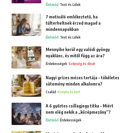
Életmód
Test és Lélek
7 motiváló emlékeztető, ha
túlterheltnek érzed magad a
mindennapokban
Életmód
Test és Lélek
Mennyibe kerül egy valódi gyöngy
nyaklánc, és mitől függ az ára?
Érdekességek
Szépség és divat
Nagyi grízes mézes tortája – tökéletes
sütemény minden alkalomra?
Család
Konyha és kert
A 6 győztes csillagjegy titka – Miért
nem elég nekik a „középmezőny”?
Életmód
Érdekességek