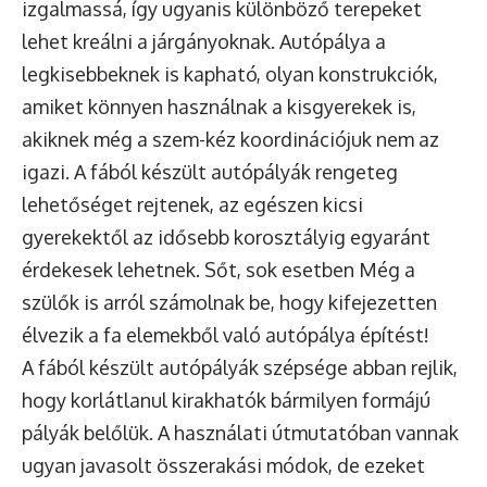
izgalmassá, így ugyanis különböző terepeket
lehet kreálni a járgányoknak.
Autópálya a
legkisebbeknek
is kapható, olyan konstrukciók,
amiket könnyen használnak a kisgyerekek is,
akiknek még a szem-kéz koordinációjuk nem az
igazi. A fából készült autópályák rengeteg
lehetőséget rejtenek, az egészen kicsi
gyerekektől az idősebb korosztályig egyaránt
érdekesek lehetnek. Sőt, sok esetben Még a
szülők is arról számolnak be, hogy kifejezetten
élvezik a fa elemekből való autópálya építést!
A
fából készült autópályák
szépsége abban rejlik,
hogy korlátlanul kirakhatók bármilyen formájú
pályák belőlük. A használati útmutatóban vannak
ugyan javasolt összerakási módok, de ezeket