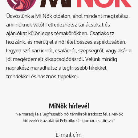
Üdvözlünk a Mi Nők oldalon, ahol mindent megtalálsz,
ami nőknek való! Felfedezhetsz tanácsokat és
ajánlókat különleges témakörökben. Csatlakozz
hozzánk, és merülj el a női élet összes aspektusában,
legyen szó karrierről, családról, szépségről, vagy akár a
jól megérdemelt kikapcsolódásról. Velünk mindig
naprakész maradhatsz a legfrissebb hírekkel,
trendekkel és hasznos tippekkel.
MiNők hírlevél
Ne maradj le a legfrissebb női témákról! Iratkozz fel a MiNők
hírlevelére az alábbi Feliratkozás gombra kattintva!"
E-mail cím: