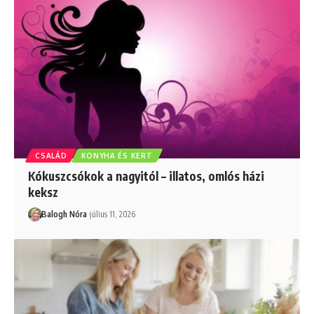
CSALÁD
KONYHA ÉS KERT
Kókuszcsókok a nagyitól – illatos, omlós házi
keksz
Balogh Nóra
július 11, 2026