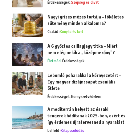
Érdekességek
Szépség és divat
Nagyi grízes mézes tortája – tökéletes
sütemény minden alkalomra?
Család
Konyha és kert
A 6 győztes csillagjegy titka – Miért
nem elég nekik a „középmezőny”?
Életmód
Érdekességek
Lebomló poharakkal a környezetért –
Egy magyar dizájncsapat zseniális
ötlete
Érdekességek
Környezetvédelem
A mediterrán helyett az északi
tengerek hódítanak 2025-ben, ezért és
így érdemes újratervezned a nyaralást
belföld
Kikapcsolódás