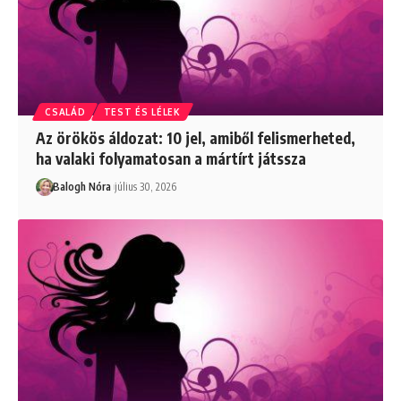
CSALÁD
TEST ÉS LÉLEK
Az örökös áldozat: 10 jel, amiből felismerheted,
ha valaki folyamatosan a mártírt játssza
Balogh Nóra
július 30, 2026