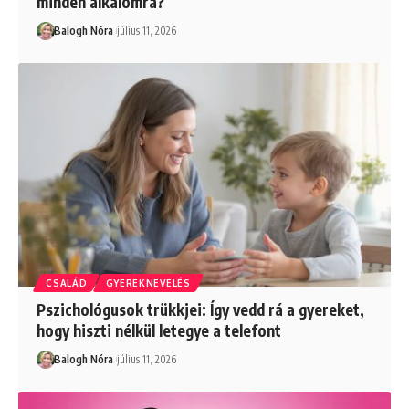
minden alkalomra?
Balogh Nóra
július 11, 2026
CSALÁD
GYEREKNEVELÉS
Pszichológusok trükkjei: Így vedd rá a gyereket,
hogy hiszti nélkül letegye a telefont
Balogh Nóra
július 11, 2026