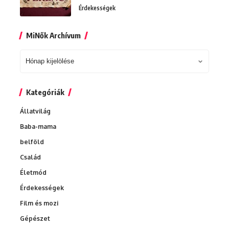
Érdekességek
MiNők Archívum
MiNők
Archívum
Kategóriák
Állatvilág
Baba-mama
belföld
Család
Életmód
Érdekességek
Film és mozi
Gépészet