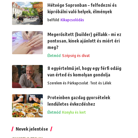
Hétvége Sopronban – felfedezni és
kipróbálni való helyek, élmények
belföld
Kikapcsolódás
Megerősített (builder) géllakk – mi ez
pontosan, kinek ajánlott és miért éri
meg?
Életmód
Szépség és divat
8 egyértelmű jel, hogy egy férfi odáig
van érted és komolyan gondolja
Szerelem és Párkapcsolat
Test és Lélek
Proteinben gazdag gyorsételek
lendületes évkezdéshez
Életmód
Konyha és kert
Nevek jelentése