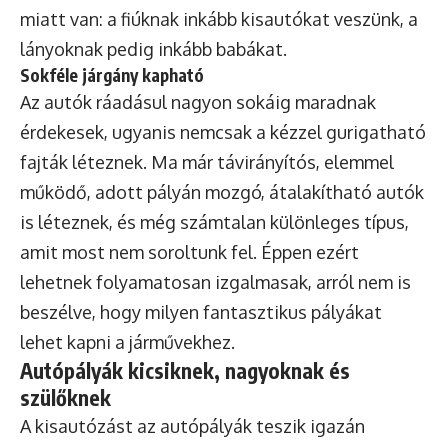
miatt van: a fiúknak inkább kisautókat veszünk, a
lányoknak pedig inkább babákat.
Sokféle járgány kapható
Az autók ráadásul nagyon sokáig maradnak
érdekesek, ugyanis nemcsak a kézzel gurigatható
fajták léteznek. Ma már távirányítós, elemmel
működő, adott pályán mozgó, átalakítható autók
is léteznek, és még számtalan különleges típus,
amit most nem soroltunk fel. Éppen ezért
lehetnek folyamatosan izgalmasak, arról nem is
beszélve, hogy milyen fantasztikus pályákat
lehet kapni a járművekhez.
Autópályák kicsiknek, nagyoknak és
szülőknek
A kisautózást az autópályák teszik igazán