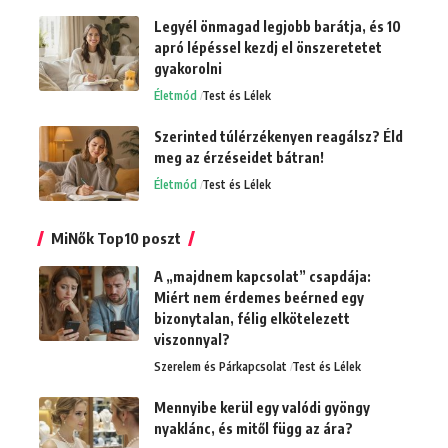
Legyél önmagad legjobb barátja, és 10
apró lépéssel kezdj el önszeretetet
gyakorolni
Életmód
Test és Lélek
Szerinted túlérzékenyen reagálsz? Éld
meg az érzéseidet bátran!
Életmód
Test és Lélek
MiNők Top10 poszt
A „majdnem kapcsolat” csapdája:
Miért nem érdemes beérned egy
bizonytalan, félig elkötelezett
viszonnyal?
Szerelem és Párkapcsolat
Test és Lélek
Mennyibe kerül egy valódi gyöngy
nyaklánc, és mitől függ az ára?