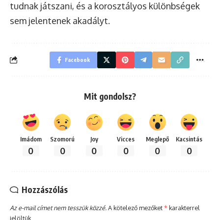
tudnak játszani, és a korosztályos különbségek
sem jelentenek akadályt.
Facebook
Mit gondolsz?
Imádom
Szomorú
Joy
Vicces
Meglepő
Kacsintás
0
0
0
0
0
0
Hozzászólás
Az e-mail címet nem tesszük közzé.
A kötelező mezőket
*
karakterrel
jelöltük