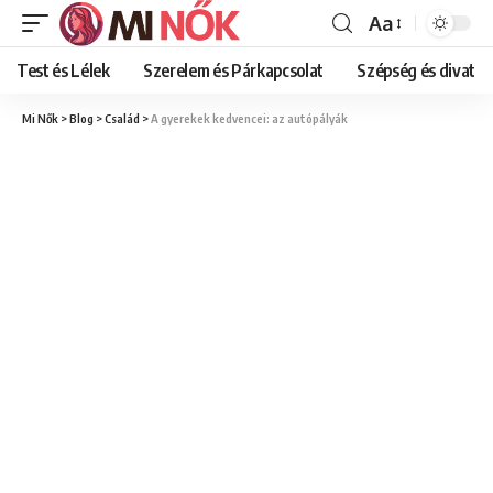
Aa
Font
Resizer
Test és Lélek
Szerelem és Párkapcsolat
Szépség és divat
Mi Nők
>
Blog
>
Család
>
A gyerekek kedvencei: az autópályák