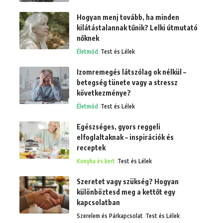
Hogyan menj tovább, ha minden
kilátástalannak tűnik? Lelki útmutató
nőknek
Életmód
Test és Lélek
Izomremegés látszólag ok nélkül –
betegség tünete vagy a stressz
következménye?
Életmód
Test és Lélek
Egészséges, gyors reggeli
elfoglaltaknak – inspirációk és
receptek
Konyha és kert
Test és Lélek
Szeretet vagy szükség? Hogyan
különböztesd meg a kettőt egy
kapcsolatban
Szerelem és Párkapcsolat
Test és Lélek