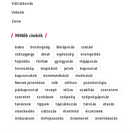
Vállalkozás
Videók
Zene
MiNők címkék
baba
boldogság
Bőrápolás
család
csillagjegy
divat
egészség
elengedés
fejlődés
férfiak
gyógyulás
Hajápolás
horoszkóp
inspiráció
jelek
kapcsolat
kapcsolatok
kommunikáció
motiváció
Nevek jelentése
nők
otthon
pszichológia
párkapcsolat
recept
stílus
szakítás
szerelem
szeretet
szokások
szépség
szépségápolás
tanácsok
tippek
táplálkozás
tárolás
utazás
viselkedés
változás
életmód
érzelmek
önbizalom
önfejlesztés
önismeret
önértékelés