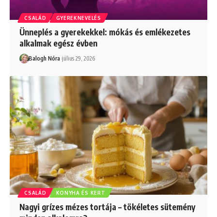
CSALÁD
GYEREKNEVELÉS
Ünneplés a gyerekekkel: mókás és emlékezetes
alkalmak egész évben
Balogh Nóra
július 29, 2026
CSALÁD
KONYHA ÉS KERT
Nagyi grízes mézes tortája – tökéletes sütemény