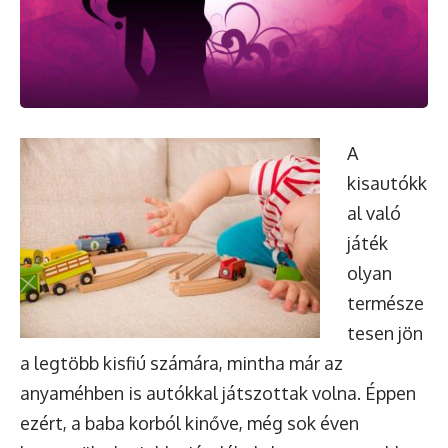
A
kisautókk
al való
játék
olyan
természe
tesen jön
a legtöbb kisfiú számára, mintha már az
anyaméhben is autókkal játszottak volna. Éppen
ezért, a baba korból kinőve, még sok éven