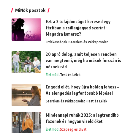
MiNők posztok
Ezt a 3 tulajdonságot keresed egy
férfiban a csillagjegyed szerint:
Magadra ismersz?
Érdekességek
Szerelem és Párkapcsolat
20 apró dolog, amit teljesen rendben
van megtenni, még ha mások furcsán is
néznek rád
Életmód
Test és Lélek
Engedd el őt, hogy újra boldog lehess –
Az elengedés legfontosabb lépései
Szerelem és Párkapcsolat
Test és Lélek
Mindennapi ruhák 2025: a legtrendibb
fazonok és hogyan viseld őket
Életmód
Szépség és divat