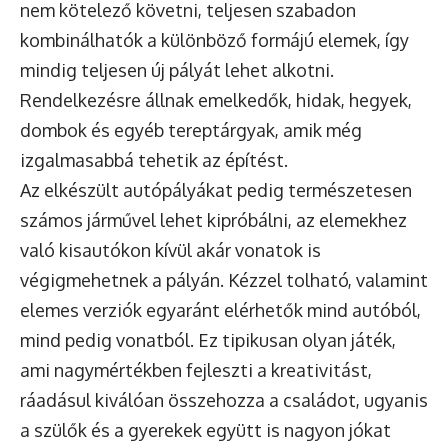
nem kötelező követni, teljesen szabadon
kombinálhatók a különböző formájú elemek, így
mindig teljesen új pályát lehet alkotni.
Rendelkezésre állnak emelkedők, hidak, hegyek,
dombok és egyéb tereptárgyak, amik még
izgalmasabbá tehetik az építést.
Az elkészült autópályákat pedig természetesen
számos járművel lehet kipróbálni, az elemekhez
való kisautókon kívül akár vonatok is
végigmehetnek a pályán. Kézzel tolható, valamint
elemes verziók egyaránt elérhetők mind autóból,
mind pedig vonatból. Ez tipikusan olyan játék,
ami nagymértékben fejleszti a kreativitást,
ráadásul kiválóan összehozza a családot, ugyanis
a szülők és a gyerekek együtt is nagyon jókat