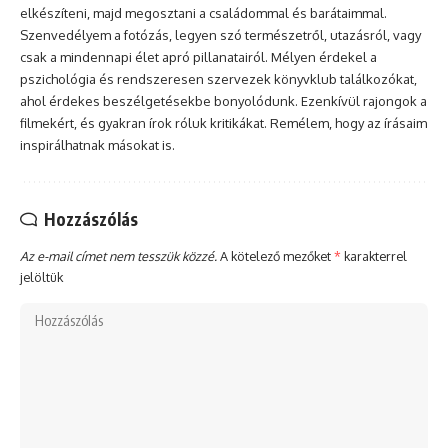
elkészíteni, majd megosztani a családommal és barátaimmal.
Szenvedélyem a fotózás, legyen szó természetről, utazásról, vagy
csak a mindennapi élet apró pillanatairól. Mélyen érdekel a
pszichológia és rendszeresen szervezek könyvklub találkozókat,
ahol érdekes beszélgetésekbe bonyolódunk. Ezenkívül rajongok a
filmekért, és gyakran írok róluk kritikákat. Remélem, hogy az írásaim
inspirálhatnak másokat is.
Hozzászólás
Az e-mail címet nem tesszük közzé.
A kötelező mezőket
*
karakterrel
jelöltük