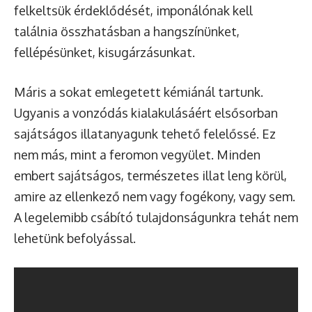
felkeltsük érdeklődését, imponálónak kell
találnia összhatásban a hangszínünket,
fellépésünket, kisugárzásunkat.
Máris a sokat emlegetett kémiánál tartunk.
Ugyanis a vonzódás kialakulásáért elsősorban
sajátságos illatanyagunk tehető felelőssé. Ez
nem más, mint a feromon vegyület. Minden
embert sajátságos, természetes illat leng körül,
amire az ellenkező nem vagy fogékony, vagy sem.
A legelemibb csábító tulajdonságunkra tehát nem
lehetünk befolyással.