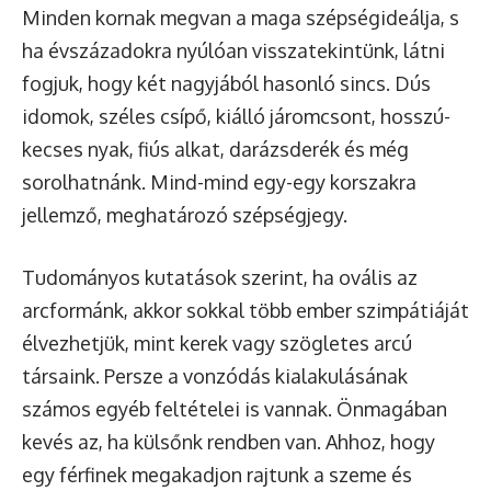
Minden kornak megvan a maga szépségideálja, s
ha évszázadokra nyúlóan visszatekintünk, látni
fogjuk, hogy két nagyjából hasonló sincs. Dús
idomok, széles csípő, kiálló járomcsont, hosszú-
kecses nyak, fiús alkat, darázsderék és még
sorolhatnánk. Mind-mind egy-egy korszakra
jellemző, meghatározó szépségjegy.
Tudományos kutatások szerint, ha ovális az
arcformánk, akkor sokkal több ember szimpátiáját
élvezhetjük, mint kerek vagy szögletes arcú
társaink. Persze a vonzódás kialakulásának
számos egyéb feltételei is vannak. Önmagában
kevés az, ha külsőnk rendben van. Ahhoz, hogy
egy férfinek megakadjon rajtunk a szeme és