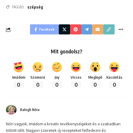
szépség
TAGGED:
Facebook
Mit gondolsz?
Imádom
Szomorú
Joy
Vicces
Meglepő
Kacsintás
0
0
0
0
0
0
Balogh Nóra
Nóri vagyok, imádom a kreatív tevékenységeket és a szabadban
töltött időt. Nagyon szeretek új recepteket felfedezni és