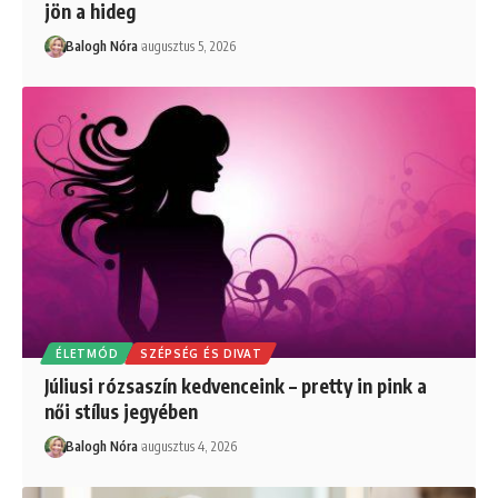
jön a hideg
Balogh Nóra
augusztus 5, 2026
ÉLETMÓD
SZÉPSÉG ÉS DIVAT
Júliusi rózsaszín kedvenceink – pretty in pink a
női stílus jegyében
Balogh Nóra
augusztus 4, 2026