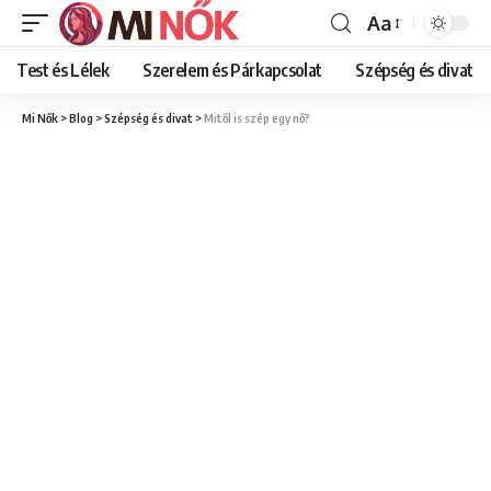
Aa
Font
Resizer
Test és Lélek
Szerelem és Párkapcsolat
Szépség és divat
Mi Nők
>
Blog
>
Szépség és divat
>
Mitől is szép egy nő?