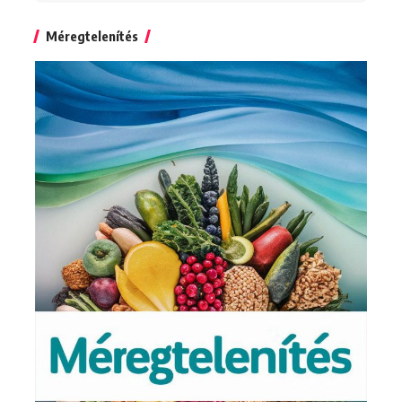
for:
Méregtelenítés