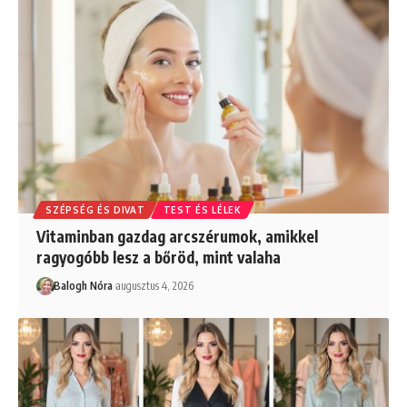
SZÉPSÉG ÉS DIVAT
TEST ÉS LÉLEK
Vitaminban gazdag arcszérumok, amikkel
ragyogóbb lesz a bőröd, mint valaha
Balogh Nóra
augusztus 4, 2026