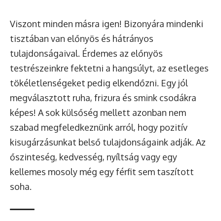
Viszont minden másra igen! Bizonyára mindenki
tisztában van előnyös és hátrányos
tulajdonságaival. Érdemes az előnyös
testrészeinkre fektetni a hangsúlyt, az esetleges
tökéletlenségeket pedig elkendőzni. Egy jól
megválasztott ruha, frizura és smink csodákra
képes! A sok külsőség mellett azonban nem
szabad megfeledkeznünk arról, hogy pozitív
kisugárzásunkat belső tulajdonságaink adják. Az
őszinteség, kedvesség, nyíltság vagy egy
kellemes mosoly még egy férfit sem taszított
soha.