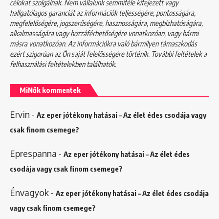
célokat szolgálnak. Nem vállalunk semmiféle kifejezett vagy
hallgatólagos garanciát az információk teljességére, pontosságára,
megfelelőségére, jogszerűségére, hasznosságára, megbízhatóságára,
alkalmasságára vagy hozzáférhetőségére vonatkozóan, vagy bármi
másra vonatkozóan. Az információkra való bármilyen támaszkodás
ezért szigorúan az Ön saját felelősségére történik. További feltételek a
felhasználási feltételekben
találhatók.
MiNők kommentek
Ervin
-
Az eper jótékony hatásai – Az élet édes csodája vagy
csak finom csemege?
Eprespanna
-
Az eper jótékony hatásai – Az élet édes
csodája vagy csak finom csemege?
Énvagyok
-
Az eper jótékony hatásai – Az élet édes csodája
vagy csak finom csemege?