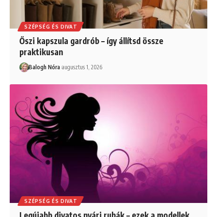
SZÉPSÉG ÉS DIVAT
Őszi kapszula gardrób – így állítsd össze
praktikusan
Balogh Nóra
augusztus 1, 2026
SZÉPSÉG ÉS DIVAT
Legújabb divatos nyári ruhák – ezek a modellek