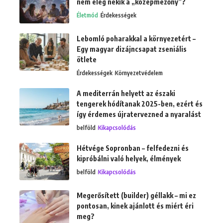
nem elég nekik a „középmezőny”?
Életmód
Érdekességek
Lebomló poharakkal a környezetért –
Egy magyar dizájncsapat zseniális
ötlete
Érdekességek
Környezetvédelem
A mediterrán helyett az északi
tengerek hódítanak 2025-ben, ezért és
így érdemes újratervezned a nyaralást
belföld
Kikapcsolódás
Hétvége Sopronban – felfedezni és
kipróbálni való helyek, élmények
belföld
Kikapcsolódás
Megerősített (builder) géllakk – mi ez
pontosan, kinek ajánlott és miért éri
meg?