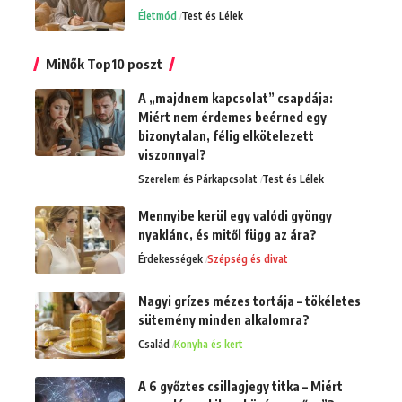
Életmód
Test és Lélek
MiNők Top10 poszt
A „majdnem kapcsolat” csapdája:
Miért nem érdemes beérned egy
bizonytalan, félig elkötelezett
viszonnyal?
Szerelem és Párkapcsolat
Test és Lélek
Mennyibe kerül egy valódi gyöngy
nyaklánc, és mitől függ az ára?
Érdekességek
Szépség és divat
Nagyi grízes mézes tortája – tökéletes
sütemény minden alkalomra?
Család
Konyha és kert
A 6 győztes csillagjegy titka – Miért