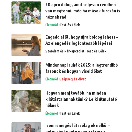
20 apró dolog, amit teljesen rendben
van megtenni, még ha mások furcsán is
néznek rád
Életmód
Test és Lélek
Engedd el őt, hogy újra boldog lehess –
Az elengedés legfontosabb lépései
Szerelem és Párkapcsolat
Test és Lélek
Mindennapi ruhák 2025: a legtrendibb
fazonok és hogyan viseld őket
Életmód
Szépség és divat
Hogyan menj tovább, ha minden
kilátástalannak tűnik? Lelki útmutató
nőknek
Életmód
Test és Lélek
Izomremegés látszólag ok nélkül –
betegség tünete vagy a stressz