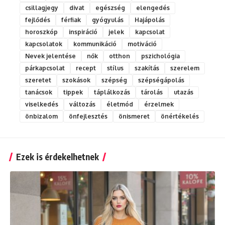
csillagjegy
divat
egészség
elengedés
fejlődés
férfiak
gyógyulás
Hajápolás
horoszkóp
inspiráció
jelek
kapcsolat
kapcsolatok
kommunikáció
motiváció
Nevek jelentése
nők
otthon
pszichológia
párkapcsolat
recept
stílus
szakítás
szerelem
szeretet
szokások
szépség
szépségápolás
tanácsok
tippek
táplálkozás
tárolás
utazás
viselkedés
változás
életmód
érzelmek
önbizalom
önfejlesztés
önismeret
önértékelés
Ezek is érdekelhetnek