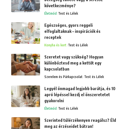
következménye?
Életmód
Test és Lélek
Egészséges, gyors reggeli
elfoglaltaknak – inspirációk és
receptek
Konyha és kert
Test és Lélek
Szeretet vagy szükség? Hogyan
különböztesd meg a kettőt egy
kapcsolatban
Szerelem és Párkapcsolat
Test és Lélek
Legyél önmagad legjobb barátja, és 10
apró lépéssel kezdj el önszeretetet
gyakorolni
Életmód
Test és Lélek
Szerinted túlérzékenyen reagálsz? Éld
meg az érzéseidet bátran!