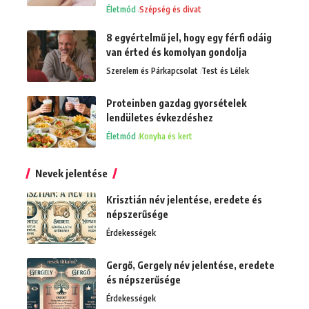
Életmód
Szépség és divat
8 egyértelmű jel, hogy egy férfi odáig
van érted és komolyan gondolja
Szerelem és Párkapcsolat
Test és Lélek
Proteinben gazdag gyorsételek
lendületes évkezdéshez
Életmód
Konyha és kert
Nevek jelentése
Krisztián név jelentése, eredete és
népszerűsége
Érdekességek
Gergő, Gergely név jelentése, eredete
és népszerűsége
Érdekességek