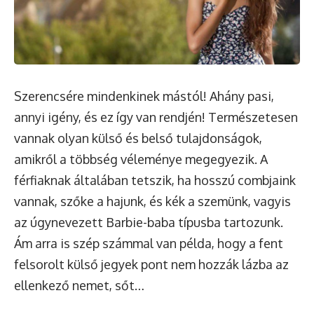
Szerencsére mindenkinek mástól! Ahány pasi,
annyi igény, és ez így van rendjén! Természetesen
vannak olyan külső és belső tulajdonságok,
amikről a többség véleménye megegyezik. A
férfiaknak általában tetszik, ha hosszú combjaink
vannak, szőke a hajunk, és kék a szemünk, vagyis
az úgynevezett Barbie-baba típusba tartozunk.
Ám arra is szép számmal van példa, hogy a fent
felsorolt külső jegyek pont nem hozzák lázba az
ellenkező nemet, sőt…