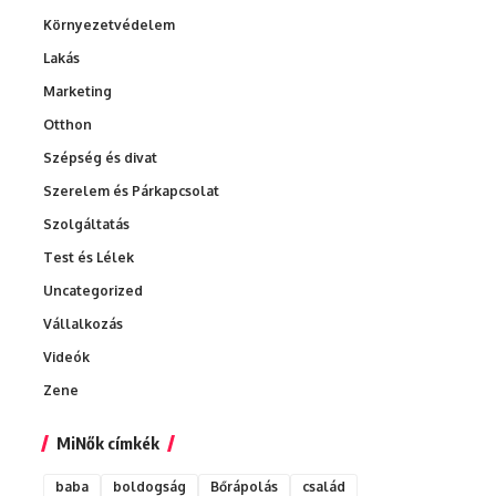
Környezetvédelem
Lakás
Marketing
Otthon
Szépség és divat
Szerelem és Párkapcsolat
Szolgáltatás
Test és Lélek
Uncategorized
Vállalkozás
Videók
Zene
MiNők címkék
baba
boldogság
Bőrápolás
család