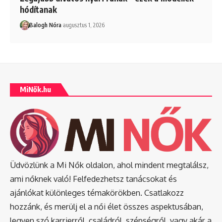
hódítanak
Balogh Nóra
augusztus 1, 2026
MiNők.hu
Üdvözlünk a Mi Nők oldalon, ahol mindent megtalálsz,
ami nőknek való! Felfedezhetsz tanácsokat és
ajánlókat különleges témakörökben. Csatlakozz
hozzánk, és merülj el a női élet összes aspektusában,
legyen szó karrierről, családról, szépségről, vagy akár a