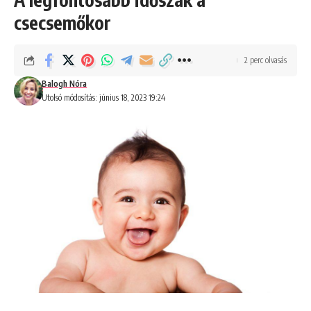
csecsemőkor
2 perc olvasás
Balogh Nóra
Utolsó módosítás: június 18, 2023 19:24