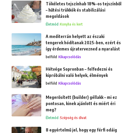
Tökéletes tejszínhab 18%-os tejszínből
– hűtési trükkök és stabilizálási
megoldások
Életmód
Konyha és kert
A mediterrán helyett az északi
tengerek hódítanak 2025-ben, ezért és
így érdemes újratervezned a nyaralást
belföld
Kikapcsolódás
Hétvége Sopronban – felfedezni és
kipróbálni való helyek, élmények
belföld
Kikapcsolódás
Megerősített (builder) géllakk – mi ez
pontosan, kinek ajánlott és miért éri
meg?
Életmód
Szépség és divat
8 egyértelmű jel, hogy egy férfi odáig