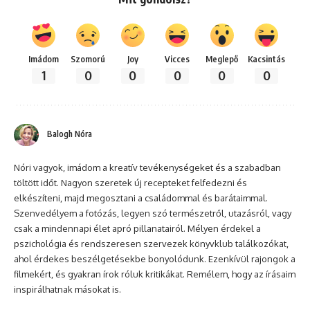
Imádom
Szomorú
Joy
Vicces
Meglepő
Kacsintás
1
0
0
0
0
0
Balogh Nóra
Nóri vagyok, imádom a kreatív tevékenységeket és a szabadban
töltött időt. Nagyon szeretek új recepteket felfedezni és
elkészíteni, majd megosztani a családommal és barátaimmal.
Szenvedélyem a fotózás, legyen szó természetről, utazásról, vagy
csak a mindennapi élet apró pillanatairól. Mélyen érdekel a
pszichológia és rendszeresen szervezek könyvklub találkozókat,
ahol érdekes beszélgetésekbe bonyolódunk. Ezenkívül rajongok a
filmekért, és gyakran írok róluk kritikákat. Remélem, hogy az írásaim
inspirálhatnak másokat is.