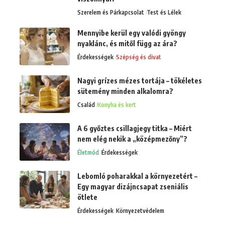
Szerelem és Párkapcsolat
Test és Lélek
Mennyibe kerül egy valódi gyöngy
nyaklánc, és mitől függ az ára?
Érdekességek
Szépség és divat
Nagyi grízes mézes tortája – tökéletes
sütemény minden alkalomra?
Család
Konyha és kert
A 6 győztes csillagjegy titka – Miért
nem elég nekik a „középmezőny”?
Életmód
Érdekességek
Lebomló poharakkal a környezetért –
Egy magyar dizájncsapat zseniális
ötlete
Érdekességek
Környezetvédelem