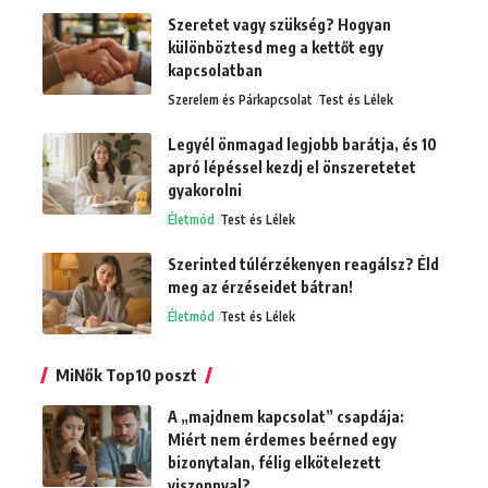
Szeretet vagy szükség? Hogyan
különböztesd meg a kettőt egy
kapcsolatban
Szerelem és Párkapcsolat
Test és Lélek
Legyél önmagad legjobb barátja, és 10
apró lépéssel kezdj el önszeretetet
gyakorolni
Életmód
Test és Lélek
Szerinted túlérzékenyen reagálsz? Éld
meg az érzéseidet bátran!
Életmód
Test és Lélek
MiNők Top10 poszt
A „majdnem kapcsolat” csapdája:
Miért nem érdemes beérned egy
bizonytalan, félig elkötelezett
viszonnyal?