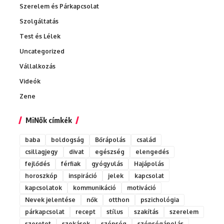
Szerelem és Párkapcsolat
Szolgáltatás
Test és Lélek
Uncategorized
Vállalkozás
Videók
Zene
MiNők címkék
baba
boldogság
Bőrápolás
család
csillagjegy
divat
egészség
elengedés
fejlődés
férfiak
gyógyulás
Hajápolás
horoszkóp
inspiráció
jelek
kapcsolat
kapcsolatok
kommunikáció
motiváció
Nevek jelentése
nők
otthon
pszichológia
párkapcsolat
recept
stílus
szakítás
szerelem
szeretet
szokások
szépség
szépségápolás