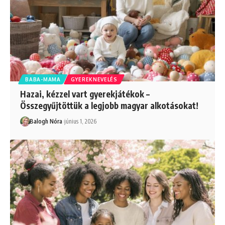
BABA-MAMA
GYEREKNEVELÉS
Hazai, kézzel vart gyerekjátékok –
Összegyűjtöttük a legjobb magyar alkotásokat!
Balogh Nóra
június 1, 2026