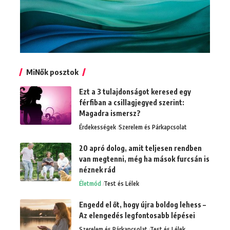
MiNők posztok
Ezt a 3 tulajdonságot keresed egy
férfiban a csillagjegyed szerint:
Magadra ismersz?
Érdekességek
Szerelem és Párkapcsolat
20 apró dolog, amit teljesen rendben
van megtenni, még ha mások furcsán is
néznek rád
Életmód
Test és Lélek
Engedd el őt, hogy újra boldog lehess –
Az elengedés legfontosabb lépései
Szerelem és Párkapcsolat
Test és Lélek