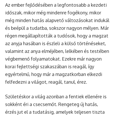
Az ember fejlődésében a legfontosabb a kezdeti
időszak, mikor még mindenre fogékony, mikor
még minden hatás alapvető változásokat indukál
és beépül a tudatba, sokszor nagyon mélyen. Már
régen megállapították a tudósok, hogy a magzat
az anyja hasában is észleli a külső történéseket,
valamint az anya elméjében, lelkében és testében
végbemenő folyamatokat. Ezekre már nagyon
korai fejlettségi szakaszában is reagál, így
egyértelmű, hogy már a magzatkorban elkezdi
felfedezni a világot, reagál, tanul, érez.
Születéskor a világ azonban a fentiek ellenére is
sokként éri a csecsemőt. Rengeteg új hatás,
érzés jut el a tudatásig, amelyek teljesen tiszta