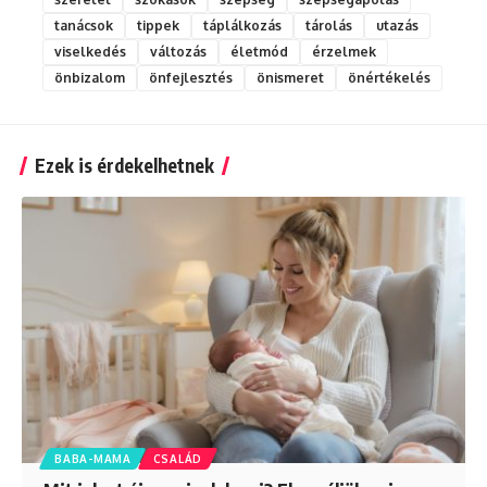
tanácsok
tippek
táplálkozás
tárolás
utazás
viselkedés
változás
életmód
érzelmek
önbizalom
önfejlesztés
önismeret
önértékelés
Ezek is érdekelhetnek
BABA-MAMA
CSALÁD