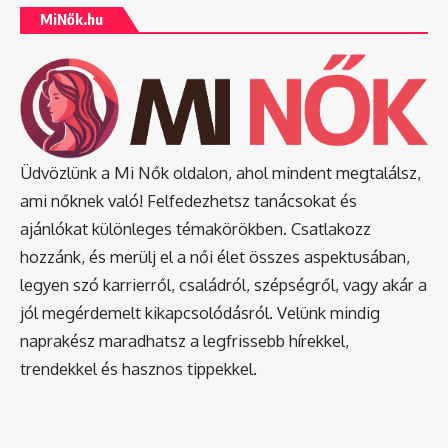
MiNők.hu
Üdvözlünk a Mi Nők oldalon, ahol mindent megtalálsz,
ami nőknek való! Felfedezhetsz tanácsokat és
ajánlókat különleges témakörökben. Csatlakozz
hozzánk, és merülj el a női élet összes aspektusában,
legyen szó karrierről, családról, szépségről, vagy akár a
jól megérdemelt kikapcsolódásról. Velünk mindig
naprakész maradhatsz a legfrissebb hírekkel,
trendekkel és hasznos tippekkel.