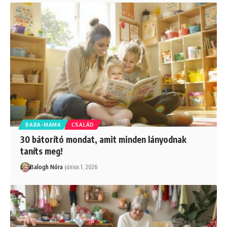
BABA-MAMA
CSALÁD
30 bátorító mondat, amit minden lányodnak
taníts meg!
Balogh Nóra
június 1, 2026