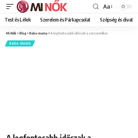
Aa
Font
Resizer
Test és Lélek
Szerelem és Párkapcsolat
Szépség és divat
Mi Nők
>
Blog
>
Baba-mama
>
A legfontosabb időszak a csecsemőkor
BABA-MAMA
A legfontosabb időszak a