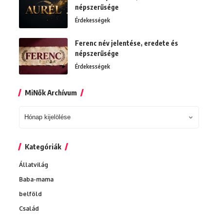
népszerűsége
Érdekességek
Ferenc név jelentése, eredete és
népszerűsége
Érdekességek
MiNők Archívum
MiNők
Archívum
Kategóriák
Állatvilág
Baba-mama
belföld
Család