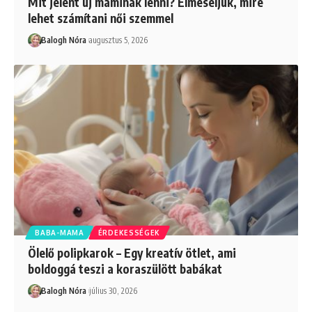
Mit jelent új maminak lenni? Elmeséljük, mire
lehet számítani női szemmel
Balogh Nóra
augusztus 5, 2026
BABA-MAMA
ÉRDEKESSÉGEK
Ölelő polipkarok – Egy kreatív ötlet, ami
boldoggá teszi a koraszülött babákat
Balogh Nóra
július 30, 2026