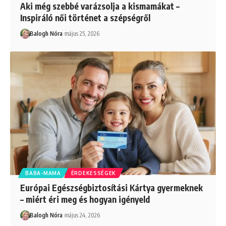
Aki még szebbé varázsolja a kismamákat –
Inspiráló női történet a szépségről
Balogh Nóra
május 25, 2026
BABA-MAMA
ÉRDEKESSÉGEK
Európai Egészségbiztosítási Kártya gyermeknek
– miért éri meg és hogyan igényeld
Balogh Nóra
május 24, 2026