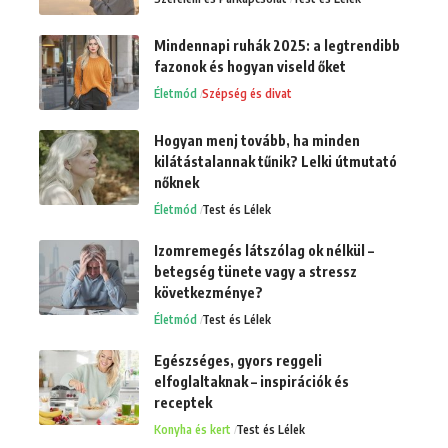
Mindennapi ruhák 2025: a legtrendibb
fazonok és hogyan viseld őket
Életmód
Szépség és divat
Hogyan menj tovább, ha minden
kilátástalannak tűnik? Lelki útmutató
nőknek
Életmód
Test és Lélek
Izomremegés látszólag ok nélkül –
betegség tünete vagy a stressz
következménye?
Életmód
Test és Lélek
Egészséges, gyors reggeli
elfoglaltaknak – inspirációk és
receptek
Konyha és kert
Test és Lélek