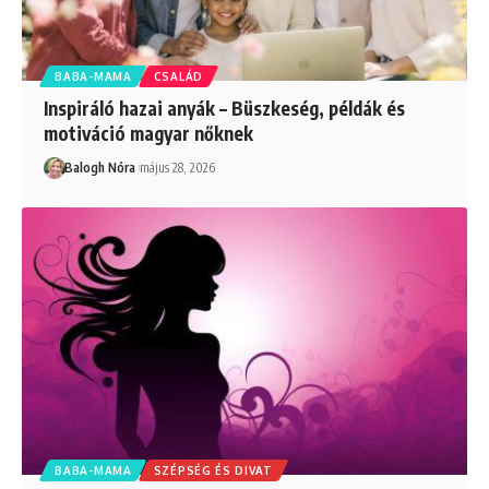
BABA-MAMA
CSALÁD
Inspiráló hazai anyák – Büszkeség, példák és
motiváció magyar nőknek
Balogh Nóra
május 28, 2026
BABA-MAMA
SZÉPSÉG ÉS DIVAT