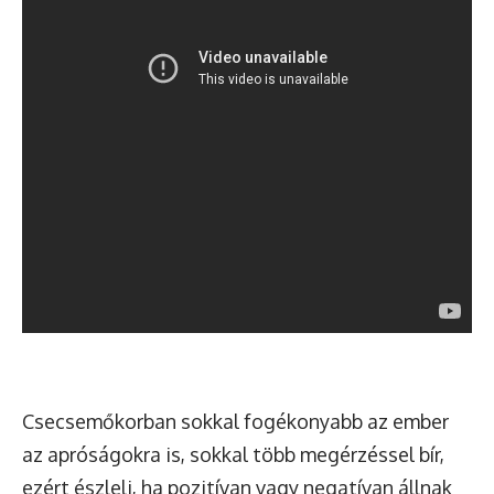
Csecsemőkorban sokkal fogékonyabb az ember
az apróságokra is, sokkal több megérzéssel bír,
ezért észleli, ha pozitívan vagy negatívan állnak