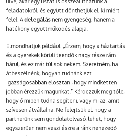
ülve, akár egy listát is összeállíthatunk a
feladatokról, és együtt dönthetjük el, ki miért
felel. A
delegálás
nem gyengeség, hanem a
hatékony együttműködés alapja.
Elmondhatjuk például: „Érzem, hogy a háztartás
és a gyerekek körüli teendők nagy része rám
hárul, és ez már túl sok nekem. Szeretném, ha
átbeszélnénk, hogyan tudnánk ezt
igazságosabban elosztani, hogy mindketten
jobban érezzük magunkat.” Kérdezzük meg tőle,
hogy ő miben tudna segíteni, vagy mi az, amit
szívesen átvállalna. Ne felejtsük el, hogy a
partnerünk sem gondolatolvasó, lehet, hogy
egyszerűen nem veszi észre a ránk nehezedő