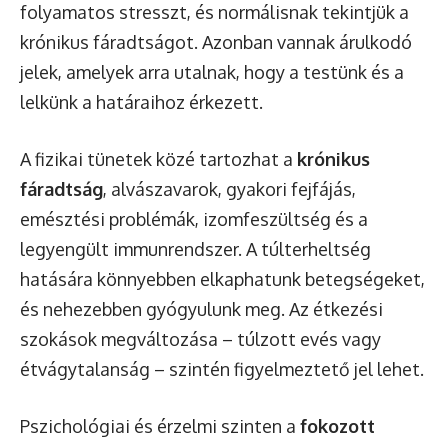
folyamatos stresszt, és normálisnak tekintjük a
krónikus fáradtságot. Azonban vannak árulkodó
jelek, amelyek arra utalnak, hogy a testünk és a
lelkünk a határaihoz érkezett.
A fizikai tünetek közé tartozhat a
krónikus
fáradtság
, alvászavarok, gyakori fejfájás,
emésztési problémák, izomfeszültség és a
legyengült immunrendszer. A túlterheltség
hatására könnyebben elkaphatunk betegségeket,
és nehezebben gyógyulunk meg. Az étkezési
szokások megváltozása – túlzott evés vagy
étvágytalanság – szintén figyelmeztető jel lehet.
Pszichológiai és érzelmi szinten a
fokozott