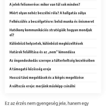
A jelek felismerése: mikor van túl sok minden?
Miért olyan nehéz beszélni róla? A hallgatás súlya
Felkészülés a beszélgetésre: belső munka és önismeret
Hatékony kommunikációs stratégiák: hogyan mondjuk
el?
Különböző helyzetek, különböző megközelítések
Határok felállítása és az „nem” kimondása
Az öngondoskodás szerepe a túlterheltség kezelésében
A támogató közösség ereje
Hosszú távú megoldások és a kiégés megelőzése
A változás ereje: merjünk másképp csinálni
Ez az érzés nem gyengeség jele, hanem egy