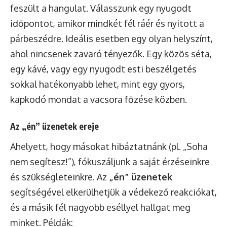
feszült a hangulat. Válasszunk egy nyugodt
időpontot, amikor mindkét fél ráér és nyitott a
párbeszédre. Ideális esetben egy olyan helyszínt,
ahol nincsenek zavaró tényezők. Egy közös séta,
egy kávé, vagy egy nyugodt esti beszélgetés
sokkal hatékonyabb lehet, mint egy gyors,
kapkodó mondat a vacsora főzése közben.
Az „én” üzenetek ereje
Ahelyett, hogy másokat hibáztatnánk (pl. „Soha
nem segítesz!”), fókuszáljunk a saját érzéseinkre
és szükségleteinkre. Az
„én” üzenetek
segítségével elkerülhetjük a védekező reakciókat,
és a másik fél nagyobb eséllyel hallgat meg
minket. Példák: