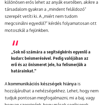
különösen erős lehet az anyák esetében, akikre a
társadalom gyakran a „mindent feláldozó”
szerepét vetíti ki. A „miért nem tudom
megcsinálni egyedül?” kérdés folyamatosan ott
motoszkál a fejünkben.
„Sok nő számára a segítségkérés egyenlő a
kudarc beismerésével. Pedig valójában az
erő és az önismeret jele, ha felismerjük a
határainkat.”
A
kommunikációs készségek hiánya
is
hozzájárulhat a nehézségekhez. Lehet, hogy nem
tudjuk pontosan megfogalmazni, mi a baj, vagy
hogyan szeretnénk, hogy mások segítsenek.