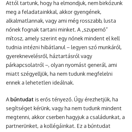
Attól tartunk, hogy ha elmondjuk, nem birkózunk
meg a feladatainkkal, akkor gyengének,
alkalmatlannak, vagy ami még rosszabb, lusta
nőnek fognak tartani minket. A „szupernő”
mítosz, amely szerint egy nőnek mindent el kell
tudnia intézni hibátlanul – legyen szó munkáról,
gyereknevelésről, háztartásról vagy
párkapcsolatról –, olyan nyomást generál, ami
miatt szégyelljük, ha nem tudunk megfelelni
ennek a lehetetlen ideálnak.
A
bűntudat
is erős tényező. Úgy érezhetjük, ha
segítséget kérünk, vagy ha nem tudunk mindent
megtenni, akkor cserben hagyjuk a családunkat, a
partnerünket, a kollégáinkat. Ez a bűntudat