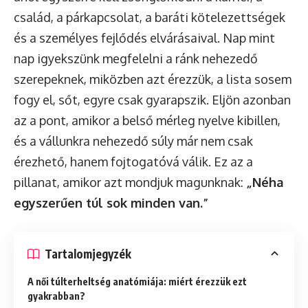
család, a párkapcsolat, a baráti kötelezettségek
és a személyes fejlődés elvárásaival. Nap mint
nap igyekszünk megfelelni a ránk nehezedő
szerepeknek, miközben azt érezzük, a lista sosem
fogy el, sőt, egyre csak gyarapszik. Eljön azonban
az a pont, amikor a belső mérleg nyelve kibillen,
és a vállunkra nehezedő súly már nem csak
érezhető, hanem fojtogatóvá válik. Ez az a
pillanat, amikor azt mondjuk magunknak:
„Néha
egyszerűen túl sok minden van.”
Tartalomjegyzék
A női túlterheltség anatómiája: miért érezzük ezt
gyakrabban?