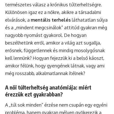
természetes válasz a krónikus túlterheltségre.
Különösen igaz ez a nőkre, akikre a társadalmi
elvárások, a
mentális terhelés
láthatatlan súlya
és a „mindent megcsinálok” attitűd gyakran még
nagyobb nyomást gyakorol. De hogyan
beszélhetünk erről, amikor a világ azt sugallja,
erősnek, függetlennek és mindig mosolygósnak
kell lennünk? Hogyan fejezzük ki a belső káoszt,
amikor félünk, hogy gyengének látnak, vagy ami
még rosszabb, alkalmatlannak ítélnek?
A női túlterheltség anatómiája: miért
érezzük ezt gyakrabban?
A „túl sok minden” érzése nem csupán egy egyéni
probléma, hanem gyakran mélyen gyökerezik a