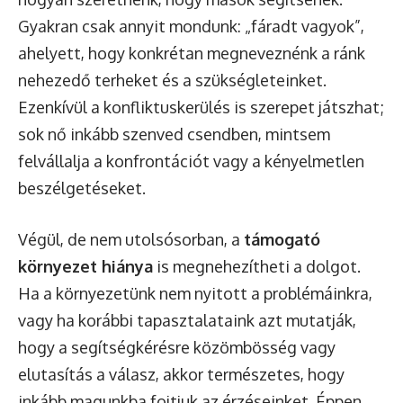
Gyakran csak annyit mondunk: „fáradt vagyok”,
ahelyett, hogy konkrétan megneveznénk a ránk
nehezedő terheket és a szükségleteinket.
Ezenkívül a konfliktuskerülés is szerepet játszhat;
sok nő inkább szenved csendben, mintsem
felvállalja a konfrontációt vagy a kényelmetlen
beszélgetéseket.
Végül, de nem utolsósorban, a
támogató
környezet hiánya
is megnehezítheti a dolgot.
Ha a környezetünk nem nyitott a problémáinkra,
vagy ha korábbi tapasztalataink azt mutatják,
hogy a segítségkérésre közömbösség vagy
elutasítás a válasz, akkor természetes, hogy
inkább magunkba fojtjuk az érzéseinket. Éppen