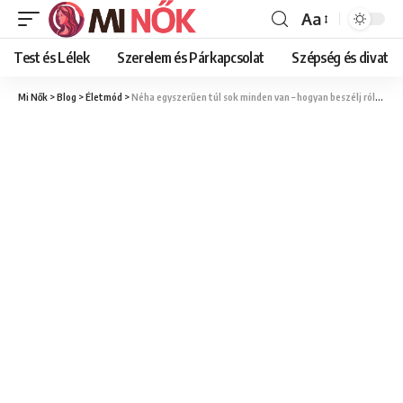
Aa
Font
Resizer
Test és Lélek
Szerelem és Párkapcsolat
Szépség és divat
Mi Nők
>
Blog
>
Életmód
>
Néha egyszerűen túl sok minden van – hogyan beszélj róla nőként?