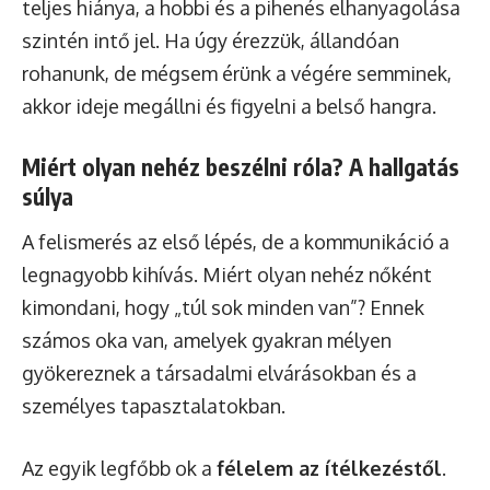
teljes hiánya, a hobbi és a pihenés elhanyagolása
szintén intő jel. Ha úgy érezzük, állandóan
rohanunk, de mégsem érünk a végére semminek,
akkor ideje megállni és figyelni a belső hangra.
Miért olyan nehéz beszélni róla? A hallgatás
súlya
A felismerés az első lépés, de a kommunikáció a
legnagyobb kihívás. Miért olyan nehéz nőként
kimondani, hogy „túl sok minden van”? Ennek
számos oka van, amelyek gyakran mélyen
gyökereznek a társadalmi elvárásokban és a
személyes tapasztalatokban.
Az egyik legfőbb ok a
félelem az ítélkezéstől
.