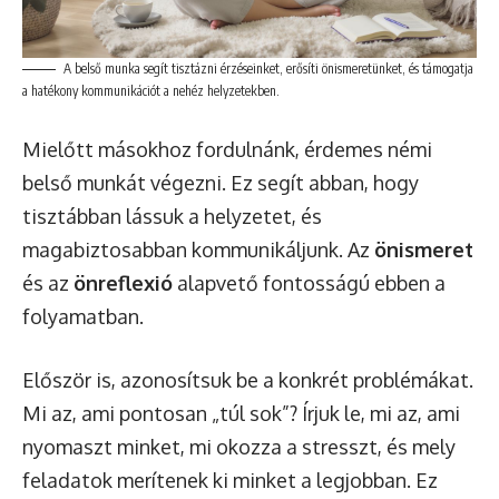
A belső munka segít tisztázni érzéseinket, erősíti önismeretünket, és támogatja
a hatékony kommunikációt a nehéz helyzetekben.
Mielőtt másokhoz fordulnánk, érdemes némi
belső munkát végezni. Ez segít abban, hogy
tisztábban lássuk a helyzetet, és
magabiztosabban kommunikáljunk. Az
önismeret
és az
önreflexió
alapvető fontosságú ebben a
folyamatban.
Először is, azonosítsuk be a konkrét problémákat.
Mi az, ami pontosan „túl sok”? Írjuk le, mi az, ami
nyomaszt minket, mi okozza a stresszt, és mely
feladatok merítenek ki minket a legjobban. Ez