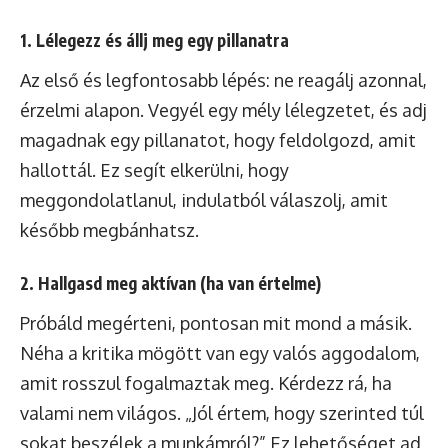
1. Lélegezz és állj meg egy pillanatra
Az első és legfontosabb lépés: ne reagálj azonnal,
érzelmi alapon. Vegyél egy mély lélegzetet, és adj
magadnak egy pillanatot, hogy feldolgozd, amit
hallottál. Ez segít elkerülni, hogy
meggondolatlanul, indulatból válaszolj, amit
később megbánhatsz.
2. Hallgasd meg aktívan (ha van értelme)
Próbáld megérteni, pontosan mit mond a másik.
Néha a kritika mögött van egy valós aggodalom,
amit rosszul fogalmaztak meg. Kérdezz rá, ha
valami nem világos. „Jól értem, hogy szerinted túl
sokat beszélek a munkámról?” Ez lehetőséget ad