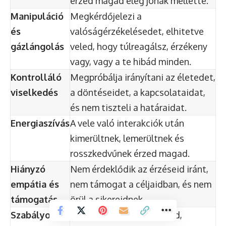
érzed magad elég jónak mellette.
Manipuláció
Megkérdőjelezi a
és
valóságérzékelésedet, elhitetve
gázlángolás
veled, hogy túlreagálsz, érzékeny
vagy, vagy a te hibád minden.
Kontrolláló
Megpróbálja irányítani az életedet,
viselkedés
a döntéseidet, a kapcsolataidat,
és nem tiszteli a határaidat.
Energiaszívás
A vele való interakciók után
kimerültnek, lemerültnek és
rosszkedvűnek érzed magad.
Hiányzó
Nem érdeklődik az érzéseid iránt,
empátia és
nem támogat a céljaidban, és nem
támogatás
örül a sikereidnek.
Szabályok
Elvárásokat támaszt feléd,