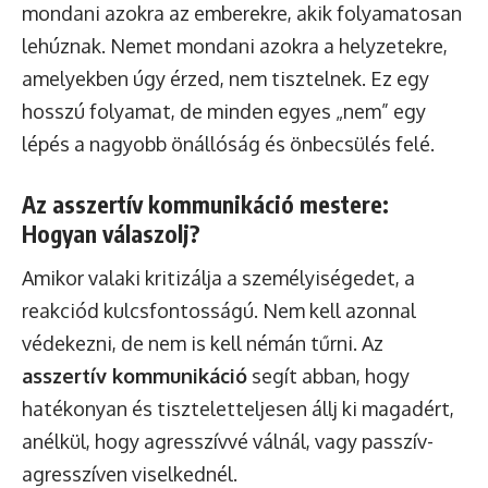
mondani azokra az emberekre, akik folyamatosan
lehúznak. Nemet mondani azokra a helyzetekre,
amelyekben úgy érzed, nem tisztelnek. Ez egy
hosszú folyamat, de minden egyes „nem” egy
lépés a nagyobb önállóság és önbecsülés felé.
Az asszertív kommunikáció mestere:
Hogyan válaszolj?
Amikor valaki kritizálja a személyiségedet, a
reakciód kulcsfontosságú. Nem kell azonnal
védekezni, de nem is kell némán tűrni. Az
asszertív kommunikáció
segít abban, hogy
hatékonyan és tiszteletteljesen állj ki magadért,
anélkül, hogy agresszívvé válnál, vagy passzív-
agresszíven viselkednél.