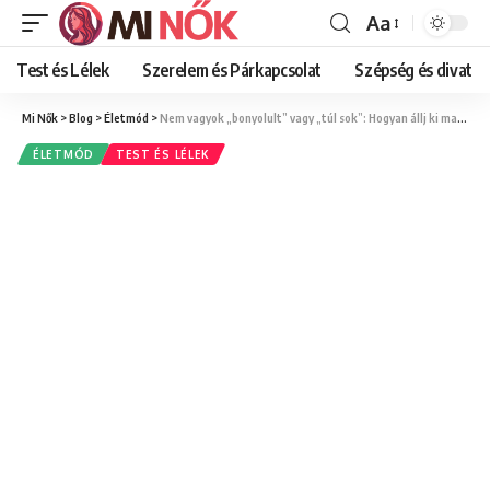
Aa
Font
Resizer
Test és Lélek
Szerelem és Párkapcsolat
Szépség és divat
Mi Nők
>
Blog
>
Életmód
>
Nem vagyok „bonyolult” vagy „túl sok”: Hogyan állj ki magadért, ha valaki kritizálja a személyiségedet?
ÉLETMÓD
TEST ÉS LÉLEK