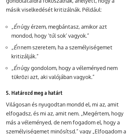
gondolataidra fókuszálnak, ahelyett, hogy a
másik viselkedését kritizálnák. Például:
„
Én
úgy érzem, megbántasz, amikor azt
mondod, hogy ‘túl sok’ vagyok.”
„
Én
nem szeretem, ha a személyiségemet
kritizálják.”
„
Én
úgy gondolom, hogy a véleményed nem
tükrözi azt, aki valójában vagyok.”
5. Határozd meg a határt
Világosan és nyugodtan mondd el, mi az, amit
elfogadsz, és mi az, amit nem. „Megértem, hogy
más a véleményed, de nem fogadom el, hogy a
személyiségemet minősítsd.” vagy „Elfogadom a