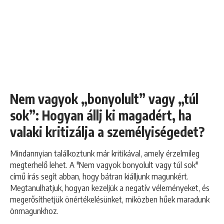
Nem vagyok „bonyolult” vagy „túl
sok”: Hogyan állj ki magadért, ha
valaki kritizálja a személyiségedet?
Mindannyian találkoztunk már kritikával, amely érzelmileg
megterhelő lehet. A "Nem vagyok bonyolult vagy túl sok"
című írás segít abban, hogy bátran kiálljunk magunkért.
Megtanulhatjuk, hogyan kezeljük a negatív véleményeket, és
megerősíthetjük önértékelésünket, miközben hűek maradunk
önmagunkhoz.