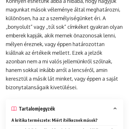
Könnyen eshetünk abba a hibába, hogy hagyjuk
magunkat mások véleménye által meghatározni,
különösen, ha az a személyiségünket éri. A
„bonyolult” vagy „túl sok” címkéket gyakran olyan
emberek kapják, akik mernek önazonosak lenni,
mélyen éreznek, vagy éppen határozottan
kiállnak az értékeik mellett. Ezek a jelzők
azonban nem a mi valós jellemünkről szólnak,
hanem sokkal inkább arról a lencséről, amin
keresztül a másik lát minket, vagy éppen a saját
bizonytalanságaik kivetülései.
Tartalomjegyzék
A kritika természete: Miért ítélkeznek mások?