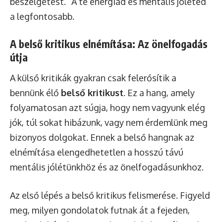
beszélgetést.” A te energiád és mentális jóléted
a legfontosabb.
A belső kritikus elnémítása: Az önelfogadás
útja
A külső kritikák gyakran csak felerősítik a
bennünk élő
belső kritikust
. Ez a hang, amely
folyamatosan azt súgja, hogy nem vagyunk elég
jók, túl sokat hibázunk, vagy nem érdemlünk meg
bizonyos dolgokat. Ennek a belső hangnak az
elnémítása elengedhetetlen a hosszú távú
mentális jólétünkhöz és az önelfogadásunkhoz.
Az első lépés a belső kritikus felismerése. Figyeld
meg, milyen gondolatok futnak át a fejeden,