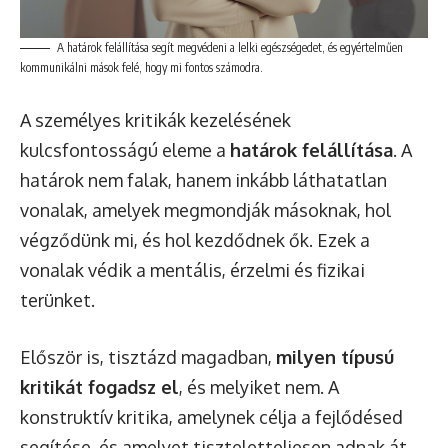
A határok felállítása segít megvédeni a lelki egészségedet, és egyértelműen
kommunikálni mások felé, hogy mi fontos számodra.
A személyes kritikák kezelésének
kulcsfontosságú eleme a
határok felállítása
. A
határok nem falak, hanem inkább láthatatlan
vonalak, amelyek megmondják másoknak, hol
végződünk mi, és hol kezdődnek ők. Ezek a
vonalak védik a mentális, érzelmi és fizikai
terünket.
Először is, tisztázd magadban,
milyen típusú
kritikát fogadsz el
, és melyiket nem. A
konstruktív kritika, amelynek célja a fejlődésed
segítése, és amelyet tiszteletteljesen adnak át,