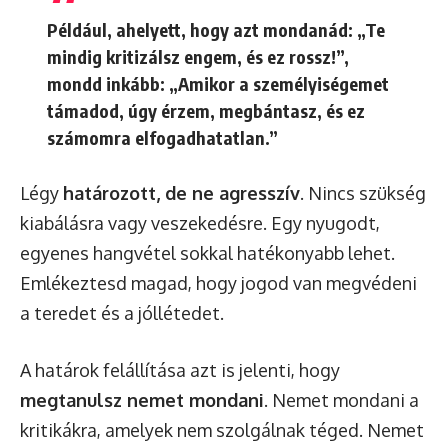
Például, ahelyett, hogy azt mondanád: „Te
mindig kritizálsz engem, és ez rossz!”,
mondd inkább: „Amikor a személyiségemet
támadod, úgy érzem, megbántasz, és ez
számomra elfogadhatatlan.”
Légy
határozott, de ne agresszív
. Nincs szükség
kiabálásra vagy veszekedésre. Egy nyugodt,
egyenes hangvétel sokkal hatékonyabb lehet.
Emlékeztesd magad, hogy jogod van megvédeni
a teredet és a jóllétedet.
A határok felállítása azt is jelenti, hogy
megtanulsz nemet mondani
. Nemet mondani a
kritikákra, amelyek nem szolgálnak téged. Nemet