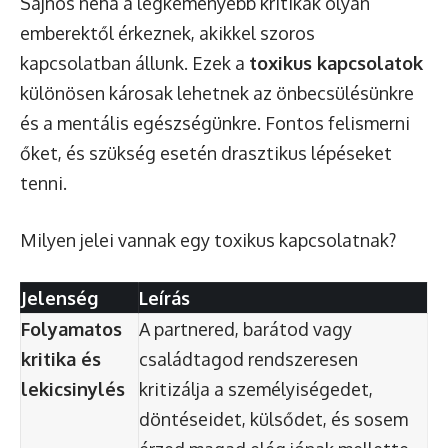
Sajnos néha a legkeményebb kritikák olyan
emberektől érkeznek, akikkel szoros
kapcsolatban állunk. Ezek a
toxikus kapcsolatok
különösen károsak lehetnek az önbecsülésünkre
és a mentális egészségünkre. Fontos felismerni
őket, és szükség esetén drasztikus lépéseket
tenni.
Milyen jelei vannak egy toxikus kapcsolatnak?
Jelenség
Leírás
Folyamatos
A partnered, barátod vagy
kritika és
családtagod rendszeresen
lekicsinylés
kritizálja a személyiségedet,
döntéseidet, külsődet, és sosem