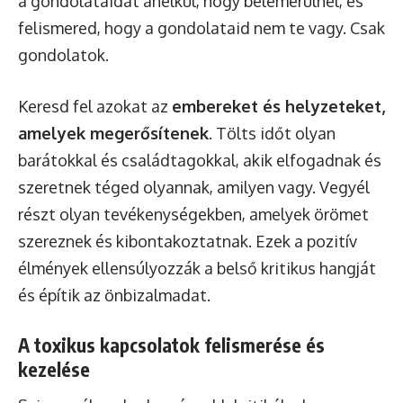
a gondolataidat anélkül, hogy belemerülnél, és
felismered, hogy a gondolataid nem te vagy. Csak
gondolatok.
Keresd fel azokat az
embereket és helyzeteket,
amelyek megerősítenek
. Tölts időt olyan
barátokkal és családtagokkal, akik elfogadnak és
szeretnek téged olyannak, amilyen vagy. Vegyél
részt olyan tevékenységekben, amelyek örömet
szereznek és kibontakoztatnak. Ezek a pozitív
élmények ellensúlyozzák a belső kritikus hangját
és építik az önbizalmadat.
A toxikus kapcsolatok felismerése és
kezelése