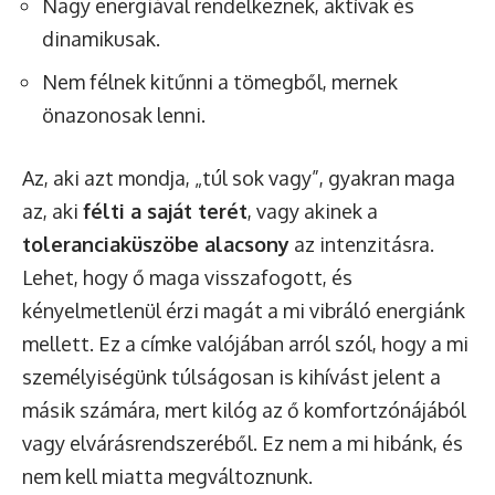
Nagy energiával rendelkeznek, aktívak és
dinamikusak.
Nem félnek kitűnni a tömegből, mernek
önazonosak lenni.
Az, aki azt mondja, „túl sok vagy”, gyakran maga
az, aki
félti a saját terét
, vagy akinek a
toleranciaküszöbe alacsony
az intenzitásra.
Lehet, hogy ő maga visszafogott, és
kényelmetlenül érzi magát a mi vibráló energiánk
mellett. Ez a címke valójában arról szól, hogy a mi
személyiségünk túlságosan is kihívást jelent a
másik számára, mert kilóg az ő komfortzónájából
vagy elvárásrendszeréből. Ez nem a mi hibánk, és
nem kell miatta megváltoznunk.