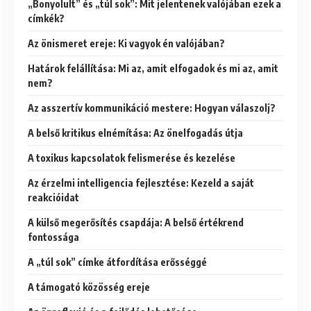
„Bonyolult” és „túl sok”: Mit jelentenek valójában ezek a
címkék?
Az önismeret ereje: Ki vagyok én valójában?
Határok felállítása: Mi az, amit elfogadok és mi az, amit
nem?
Az asszertív kommunikáció mestere: Hogyan válaszolj?
A belső kritikus elnémítása: Az önelfogadás útja
A toxikus kapcsolatok felismerése és kezelése
Az érzelmi intelligencia fejlesztése: Kezeld a saját
reakcióidat
A külső megerősítés csapdája: A belső értékrend
fontossága
A „túl sok” címke átfordítása erősséggé
A támogató közösség ereje