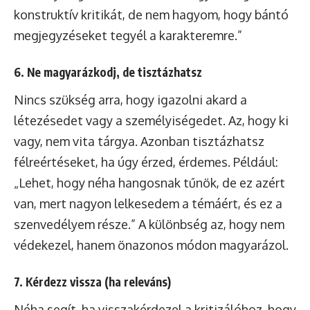
konstruktív kritikát, de nem hagyom, hogy bántó
megjegyzéseket tegyél a karakteremre.”
6. Ne magyarázkodj, de tisztázhatsz
Nincs szükség arra, hogy igazolni akard a
létezésedet vagy a személyiségedet. Az, hogy ki
vagy, nem vita tárgya. Azonban tisztázhatsz
félreértéseket, ha úgy érzed, érdemes. Például:
„Lehet, hogy néha hangosnak tűnök, de ez azért
van, mert nagyon lelkesedem a témáért, és ez a
szenvedélyem része.” A különbség az, hogy nem
védekezel, hanem önazonos módon magyarázol.
7. Kérdezz vissza (ha releváns)
Néha segít, ha visszakérdezel a kritizálóhoz, hogy