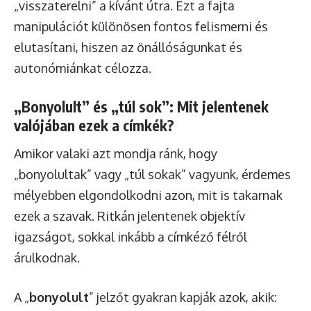
„visszaterelni” a kívánt útra. Ezt a fajta
manipulációt különösen fontos felismerni és
elutasítani, hiszen az önállóságunkat és
autonómiánkat célozza.
„Bonyolult” és „túl sok”: Mit jelentenek
valójában ezek a címkék?
Amikor valaki azt mondja ránk, hogy
„bonyolultak” vagy „túl sokak” vagyunk, érdemes
mélyebben elgondolkodni azon, mit is takarnak
ezek a szavak. Ritkán jelentenek objektív
igazságot, sokkal inkább a címkéző félről
árulkodnak.
A „
bonyolult
” jelzőt gyakran kapják azok, akik: