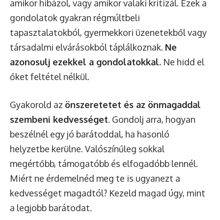
amikor hibázol, vagy amikor valaki kritizál. Ezek a
gondolatok gyakran régmúltbeli
tapasztalatokból, gyermekkori üzenetekből vagy
társadalmi elvárásokból táplálkoznak.
Ne
azonosulj ezekkel a gondolatokkal.
Ne hidd el
őket feltétel nélkül.
Gyakorold az
önszeretetet és az önmagaddal
szembeni kedvességet
. Gondolj arra, hogyan
beszélnél egy jó barátoddal, ha hasonló
helyzetbe kerülne. Valószínűleg sokkal
megértőbb, támogatóbb és elfogadóbb lennél.
Miért ne érdemelnéd meg te is ugyanezt a
kedvességet magadtól? Kezeld magad úgy, mint
a legjobb barátodat.