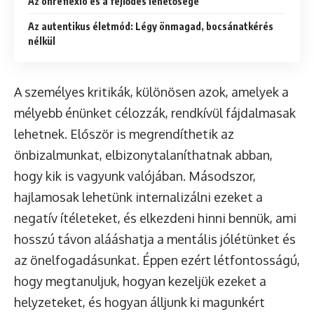
Az önreflexió és a fejlődés lehetősége
Az autentikus életmód: Légy önmagad, bocsánatkérés
nélkül
A személyes kritikák, különösen azok, amelyek a
mélyebb énünket célozzák, rendkívül fájdalmasak
lehetnek. Először is megrendíthetik az
önbizalmunkat, elbizonytalaníthatnak abban,
hogy kik is vagyunk valójában. Másodszor,
hajlamosak lehetünk internalizálni ezeket a
negatív ítéleteket, és elkezdeni hinni bennük, ami
hosszú távon alááshatja a mentális jólétünket és
az önelfogadásunkat. Éppen ezért létfontosságú,
hogy megtanuljuk, hogyan kezeljük ezeket a
helyzeteket, és hogyan álljunk ki magunkért