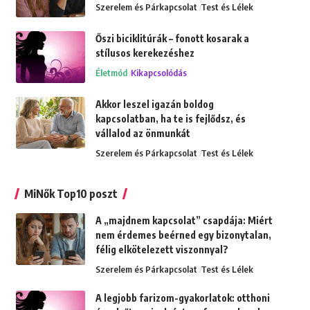
Szerelem és Párkapcsolat
Test és Lélek
Őszi biciklitúrák – fonott kosarak a
stílusos kerekezéshez
Életmód
Kikapcsolódás
Akkor leszel igazán boldog
kapcsolatban, ha te is fejlődsz, és
vállalod az önmunkát
Szerelem és Párkapcsolat
Test és Lélek
MiNők Top10 poszt
A „majdnem kapcsolat” csapdája: Miért
nem érdemes beérned egy bizonytalan,
félig elkötelezett viszonnyal?
Szerelem és Párkapcsolat
Test és Lélek
A legjobb farizom-gyakorlatok: otthoni