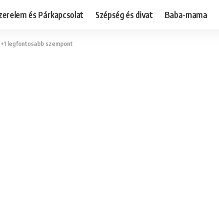
zerelem és Párkapcsolat
Szépség és divat
Baba-mama
 3+1 legfontosabb szempont