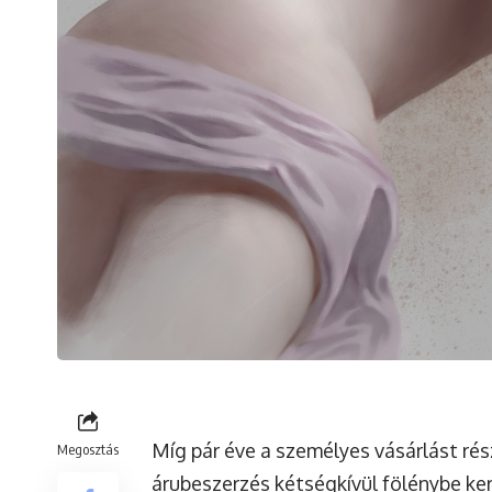
Míg pár éve a személyes vásárlást rés
Megosztás
árubeszerzés kétségkívül fölénybe ker