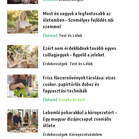
Most én vagyok a legfontosabb az
életemben – Személyes fejlődés női
szemmel
Életmód
Test és Lélek
Ezért nem érdeklődnek tovább egyes
csillagjegyek – figyeld a jeleket
Érdekességek
Test és Lélek
Friss fűszernövények tárolása: vizes
csokor, papírtörlős doboz és
fagyasztási technikák
Életmód
Konyha és kert
Lebomló poharakkal a környezetért –
Egy magyar dizájncsapat zseniális
ötlete
Érdekességek
Környezetvédelem