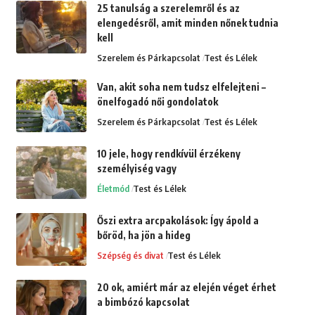
25 tanulság a szerelemről és az
elengedésről, amit minden nőnek tudnia
kell
Szerelem és Párkapcsolat
Test és Lélek
Van, akit soha nem tudsz elfelejteni –
önelfogadó női gondolatok
Szerelem és Párkapcsolat
Test és Lélek
10 jele, hogy rendkívül érzékeny
személyiség vagy
Életmód
Test és Lélek
Őszi extra arcpakolások: Így ápold a
bőröd, ha jön a hideg
Szépség és divat
Test és Lélek
20 ok, amiért már az elején véget érhet
a bimbózó kapcsolat