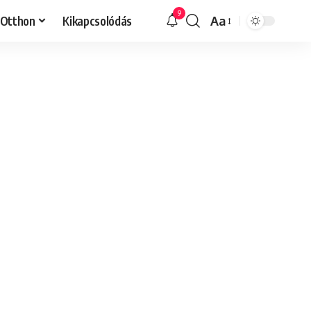
9
Otthon
Kikapcsolódás
Aa
Font
Resizer