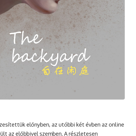
zesítettük előnyben, az utóbbi két évben az online
ült az előbbivel szemben. A részletesen