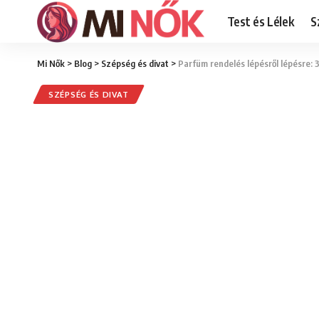
Test és Lélek
S
Mi Nők
>
Blog
>
Szépség és divat
>
Parfüm rendelés lépésről lépésre:
SZÉPSÉG ÉS DIVAT