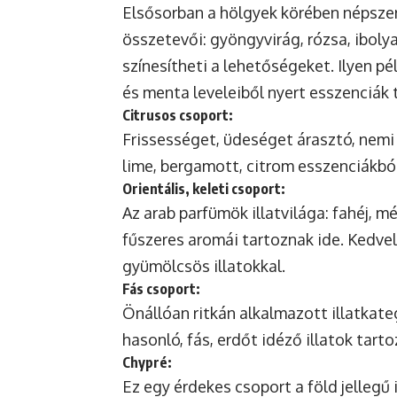
Elsősorban a hölgyek körében népszer
összetevői: gyöngyvirág, rózsa, ibolya
színesítheti a lehetőségeket. Ilyen pé
és menta leveleiből nyert esszenciák 
Citrusos csoport:
Frissességet, üdeséget árasztó, nemi 
lime, bergamott, citrom esszenciákból
Orientális, keleti csoport:
Az arab parfümök illatvilága: fahéj, m
fűszeres aromái tartoznak ide. Kedve
gyümölcsös illatokkal.
Fás csoport:
Önállóan ritkán alkalmazott illatkate
hasonló, fás, erdőt idéző illatok tarto
Chypré:
Ez egy érdekes csoport a föld jellegű i