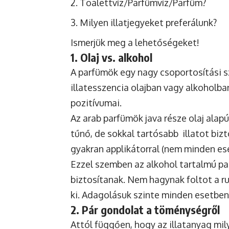
Toalettvíz/Parfümvíz/Parfüm?
Milyen illatjegyeket preferálunk?
Ismerjük meg a lehetőségeket!
1. Olaj vs. alkohol
A parfümök egy nagy csoportosítási s
illatesszencia olajban vagy alkoholb
pozitívumai.
Az arab parfümök java része olaj alapú
tűnő, de sokkal tartósabb illatot bizt
gyakran applikátorral (nem minden ese
Ezzel szemben az alkohol tartalmú pa
biztosítanak. Nem hagynak foltot a ruh
ki. Adagolásuk szinte minden esetben
2. Pár gondolat a töménységről
Attól függően, hogy az illatanyag mi