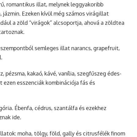
ű, romantikus illat, melynek leggyakoribb
, jázmin. Ezeken kívül még számos virágillat
ldául a zöld “virágok” alcsoportja, ahová a zöldtea
tartoznak.
szempontból semleges illat narancs, grapefruit,
.
éz, pézsma, kakaó, kávé, vanília, szegfűszeg édes-
lt ezen esszenciák kombinációja fás és
gória. Ébenfa, cédrus, szantálfa és ezekhez
znak ide.
llatok: moha, tölgy, föld, gally és citrusfélék finom