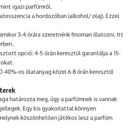
amint igazi parfümről.
llatesszencia a hordozóban (alkohol/ olaj). Ezzel
mikor 3-4 órára szeretnénk finoman illatozni. Itt
erben.
ztott opció: 4-5 órán keresztül garantálja a 15-
tokat.
20-40%-os illatanyag közel 6-8 órán keresztül
kterek
yaga határozza meg, úgy a parfümnek is vannak
tjellegek. Egy kis gyakorlattal könnyen
t, melynek köszönhetően játékos lesz a parfüm