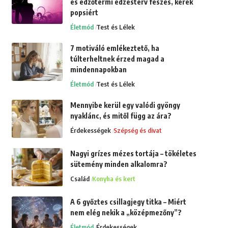
és edzőtermi edzésterv feszes, kerek
popsiért
Életmód
Test és Lélek
7 motiváló emlékeztető, ha
túlterheltnek érzed magad a
mindennapokban
Életmód
Test és Lélek
Mennyibe kerül egy valódi gyöngy
nyaklánc, és mitől függ az ára?
Érdekességek
Szépség és divat
Nagyi grízes mézes tortája – tökéletes
sütemény minden alkalomra?
Család
Konyha és kert
A 6 győztes csillagjegy titka – Miért
nem elég nekik a „középmezőny”?
Életmód
Érdekességek