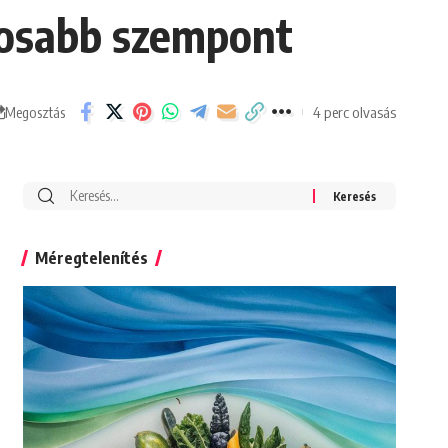
ntosabb szempont
4 perc olvasás
Megosztás
Search
for:
Méregtelenítés