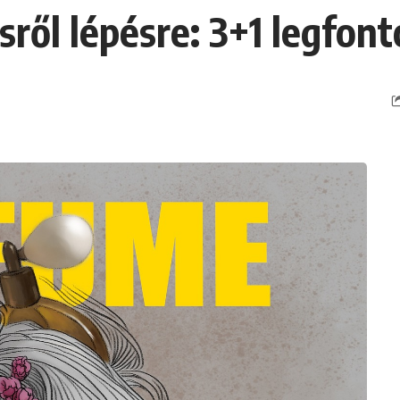
sről lépésre: 3+1 legfo