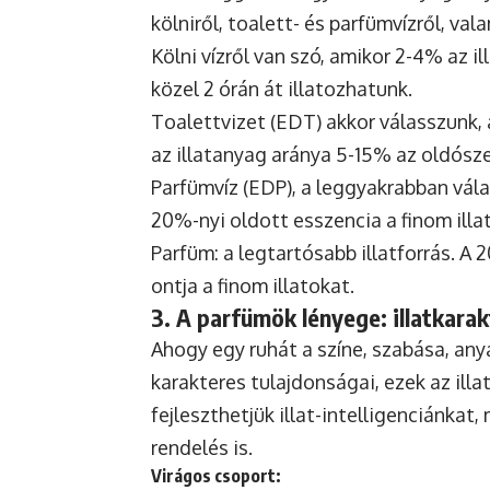
kölniről, toalett- és parfümvízről, val
Kölni vízről van szó, amikor 2-4% az i
közel 2 órán át illatozhatunk.
Toalettvizet (EDT) akkor válasszunk, a
az illatanyag aránya 5-15% az oldósz
Parfümvíz (EDP), a leggyakrabban válas
20%-nyi oldott esszencia a finom illa
Parfüm: a legtartósabb illatforrás. A 
ontja a finom illatokat.
3. A parfümök lényege: illatkara
Ahogy egy ruhát a színe, szabása, an
karakteres tulajdonságai, ezek az illa
fejleszthetjük illat-intelligenciánka
rendelés is.
Virágos csoport: