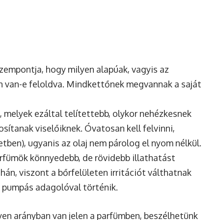
zempontja, hogy milyen alapúak, vagyis az
an van-e feloldva. Mindkettőnek megvannak a saját
, melyek ezáltal telítettebb, olykor nehézkesnek
osítanak viselőiknek. Óvatosan kell felvinni,
tben), ugyanis az olaj nem párolog el nyom nélkül.
rfümök könnyedebb, de rövidebb illathatást
án, viszont a bőrfelületen irritációt válthatnak
 pumpás adagolóval történik.
lyen arányban van jelen a parfümben, beszélhetünk