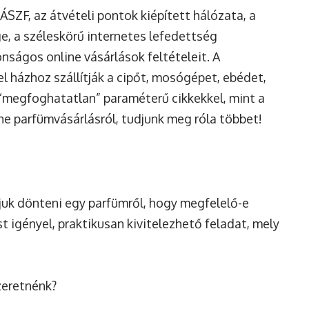
ZF, az átvételi pontok kiépített hálózata, a
, a széleskörű internetes lefedettség
ságos online vásárlások feltételeit. A
 házhoz szállítják a cipőt, mosógépet, ebédet,
 “megfoghatatlan” paraméterű cikkekkel, mint a
e parfümvásárlásról, tudjunk meg róla többet!
udjuk dönteni egy parfümről, hogy megfelelő-e
t igényel, praktikusan kivitelezhető feladat, mely
zeretnénk?