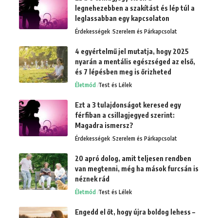
legnehezebben a szakítást és lép túl a
leglassabban egy kapcsolaton
Érdekességek
Szerelem és Párkapcsolat
4 egyértelmű jel mutatja, hogy 2025
nyarán a mentális egészséged az első,
és 7 lépésben meg is őrizheted
Életmód
Test és Lélek
Ezt a 3 tulajdonságot keresed egy
férfiban a csillagjegyed szerint:
Magadra ismersz?
Érdekességek
Szerelem és Párkapcsolat
20 apró dolog, amit teljesen rendben
van megtenni, még ha mások furcsán is
néznek rád
Életmód
Test és Lélek
Engedd el őt, hogy újra boldog lehess –