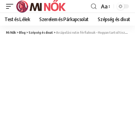
Aa
Font
Resizer
Test és Lélek
Szerelem és Párkapcsolat
Szépség és divat
Mi Nők
>
Blog
>
Szépség és divat
>
Arcápolási rutin férfiaknak – Hogyan tartsd tisztán az arcod