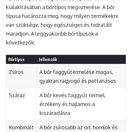
kialakításában a bőrtípus megismerése. A bőr
típusa határozza meg, hogy milyen termékekre
van szüksége, hogy egészséges és hidratált
maradjon. A leggyakoribb bőrtípusok a
következők:
Bőrtípus
Jellemzők
Zsíros
A bőr faggyútermelése magas,
gyakran ragyogó és pattanásos
Száraz
A bőr kevés faggyút termel,
érzékeny és hajlamos a
kiszáradásra
Kombinált
A bőr zsírosabb az orr, homlok és