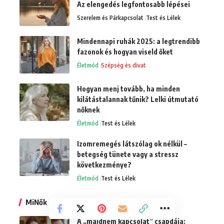
Az elengedés legfontosabb lépései
Szerelem és Párkapcsolat
Test és Lélek
Mindennapi ruhák 2025: a legtrendibb
fazonok és hogyan viseld őket
Életmód
Szépség és divat
Hogyan menj tovább, ha minden
kilátástalannak tűnik? Lelki útmutató
nőknek
Életmód
Test és Lélek
Izomremegés látszólag ok nélkül –
betegség tünete vagy a stressz
következménye?
Életmód
Test és Lélek
MiNők Top10 poszt
A „majdnem kapcsolat” csapdája: