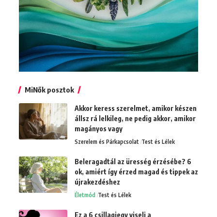
MiNők posztok
Akkor keress szerelmet, amikor készen
állsz rá lelkileg, ne pedig akkor, amikor
magányos vagy
Szerelem és Párkapcsolat
Test és Lélek
Beleragadtál az üresség érzésébe? 6
ok, amiért így érzed magad és tippek az
újrakezdéshez
Életmód
Test és Lélek
Ez a 6 csillagjegy viseli a