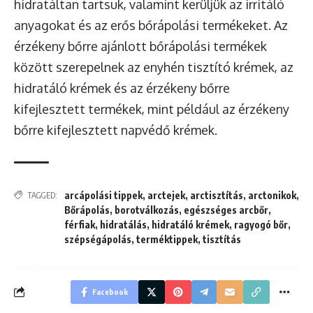
hidratáltan tartsuk, valamint kerüljük az irritáló
anyagokat és az erős bőrápolási termékeket. Az
érzékeny bőrre ajánlott bőrápolási termékek
között szerepelnek az enyhén tisztító krémek, az
hidratáló krémek és az érzékeny bőrre
kifejlesztett termékek, mint például az érzékeny
bőrre kifejlesztett napvédő krémek.
arcápolási tippek
,
arctejek
,
arctisztítás
,
arctonikok
,
TAGGED:
Bőrápolás
,
borotválkozás
,
egészséges arcbőr
,
férfiak
,
hidratálás
,
hidratáló krémek
,
ragyogó bőr
,
szépségápolás
,
terméktippek
,
tisztítás
Facebook