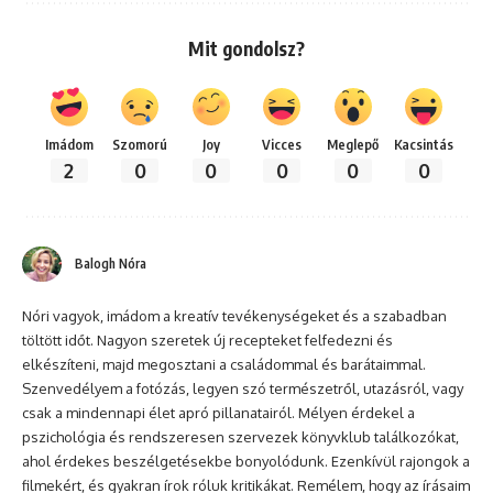
Mit gondolsz?
Imádom
Szomorú
Joy
Vicces
Meglepő
Kacsintás
2
0
0
0
0
0
Balogh Nóra
Nóri vagyok, imádom a kreatív tevékenységeket és a szabadban
töltött időt. Nagyon szeretek új recepteket felfedezni és
elkészíteni, majd megosztani a családommal és barátaimmal.
Szenvedélyem a fotózás, legyen szó természetről, utazásról, vagy
csak a mindennapi élet apró pillanatairól. Mélyen érdekel a
pszichológia és rendszeresen szervezek könyvklub találkozókat,
ahol érdekes beszélgetésekbe bonyolódunk. Ezenkívül rajongok a
filmekért, és gyakran írok róluk kritikákat. Remélem, hogy az írásaim