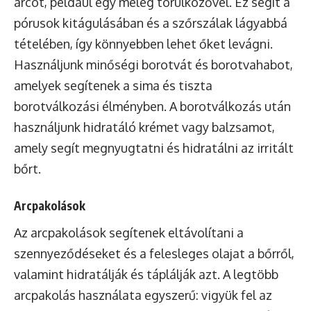
arcot, például egy meleg törülközővel. Ez segít a
pórusok kitágulásában és a szőrszálak lágyabbá
tételében, így könnyebben lehet őket levágni.
Használjunk minőségi borotvát és borotvahabot,
amelyek segítenek a sima és tiszta
borotválkozási élményben. A borotválkozás után
használjunk hidratáló krémet vagy balzsamot,
amely segít megnyugtatni és hidratálni az irritált
bőrt.
Arcpakolások
Az arcpakolások segítenek eltávolítani a
szennyeződéseket és a felesleges olajat a bőrről,
valamint hidratálják és táplálják azt. A legtöbb
arcpakolás használata egyszerű: vigyük fel az