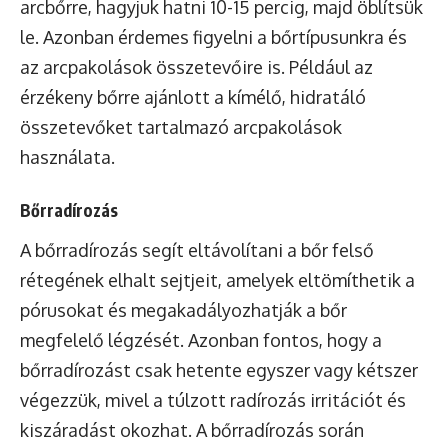
arcbőrre, hagyjuk hatni 10-15 percig, majd öblítsük
le. Azonban érdemes figyelni a bőrtípusunkra és
az arcpakolások összetevőire is. Például az
érzékeny bőrre ajánlott a kímélő, hidratáló
összetevőket tartalmazó arcpakolások
használata.
Bőrradírozás
A bőrradírozás segít eltávolítani a bőr felső
rétegének elhalt sejtjeit, amelyek eltömíthetik a
pórusokat és megakadályozhatják a bőr
megfelelő légzését. Azonban fontos, hogy a
bőrradírozást csak hetente egyszer vagy kétszer
végezzük, mivel a túlzott radírozás irritációt és
kiszáradást okozhat. A bőrradírozás során