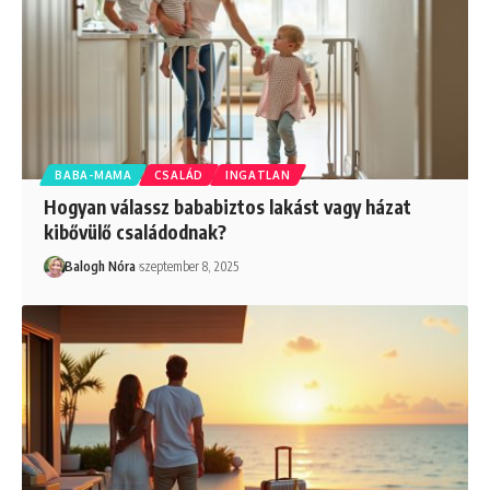
BABA-MAMA
CSALÁD
INGATLAN
Hogyan válassz bababiztos lakást vagy házat
kibővülő családodnak?
Balogh Nóra
szeptember 8, 2025