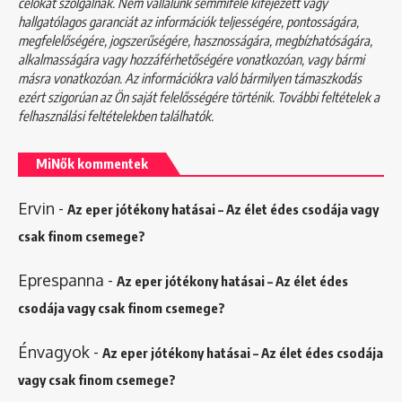
célokat szolgálnak. Nem vállalunk semmiféle kifejezett vagy
hallgatólagos garanciát az információk teljességére, pontosságára,
megfelelőségére, jogszerűségére, hasznosságára, megbízhatóságára,
alkalmasságára vagy hozzáférhetőségére vonatkozóan, vagy bármi
másra vonatkozóan. Az információkra való bármilyen támaszkodás
ezért szigorúan az Ön saját felelősségére történik. További feltételek a
felhasználási feltételekben
találhatók.
MiNők kommentek
Ervin
-
Az eper jótékony hatásai – Az élet édes csodája vagy
csak finom csemege?
Eprespanna
-
Az eper jótékony hatásai – Az élet édes
csodája vagy csak finom csemege?
Énvagyok
-
Az eper jótékony hatásai – Az élet édes csodája
vagy csak finom csemege?