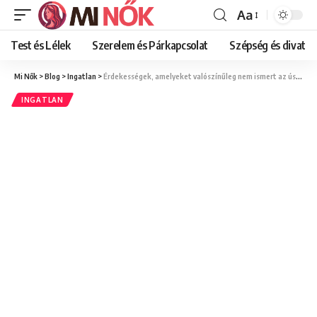
Aa
Font
Resizer
Test és Lélek
Szerelem és Párkapcsolat
Szépség és divat
Mi Nők
>
Blog
>
Ingatlan
>
Érdekességek, amelyeket valószínűleg nem ismert az úszókapu kapcsán
INGATLAN