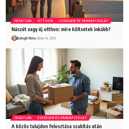
INGATLAN
OTTHON
SZERELEM ÉS PÁRKAPCSOLAT
Nászút vagy új otthon: mire költsetek inkább?
Balogh Nóra
július 14, 2025
INGATLAN
SZERELEM ÉS PÁRKAPCSOLAT
A közös tulajdon felosztása szakítás után