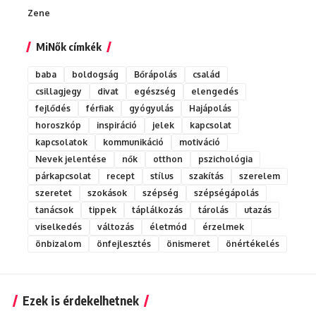
Zene
MiNők címkék
baba
boldogság
Bőrápolás
család
csillagjegy
divat
egészség
elengedés
fejlődés
férfiak
gyógyulás
Hajápolás
horoszkóp
inspiráció
jelek
kapcsolat
kapcsolatok
kommunikáció
motiváció
Nevek jelentése
nők
otthon
pszichológia
párkapcsolat
recept
stílus
szakítás
szerelem
szeretet
szokások
szépség
szépségápolás
tanácsok
tippek
táplálkozás
tárolás
utazás
viselkedés
változás
életmód
érzelmek
önbizalom
önfejlesztés
önismeret
önértékelés
Ezek is érdekelhetnek