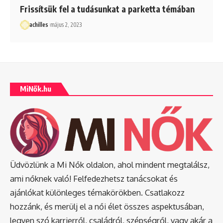
Frissítsük fel a tudásunkat a parketta témában
achilles
május 2, 2023
MiNők.hu
Üdvözlünk a Mi Nők oldalon, ahol mindent megtalálsz,
ami nőknek való! Felfedezhetsz tanácsokat és
ajánlókat különleges témakörökben. Csatlakozz
hozzánk, és merülj el a női élet összes aspektusában,
legyen szó karrierről, családról, szépségről, vagy akár a