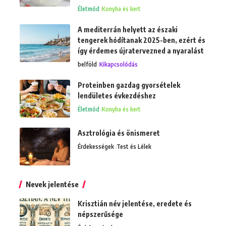
Életmód
Konyha és kert
A mediterrán helyett az északi
tengerek hódítanak 2025-ben, ezért és
így érdemes újratervezned a nyaralást
belföld
Kikapcsolódás
Proteinben gazdag gyorsételek
lendületes évkezdéshez
Életmód
Konyha és kert
Asztrológia és önismeret
Érdekességek
Test és Lélek
Nevek jelentése
Krisztián név jelentése, eredete és
népszerűsége