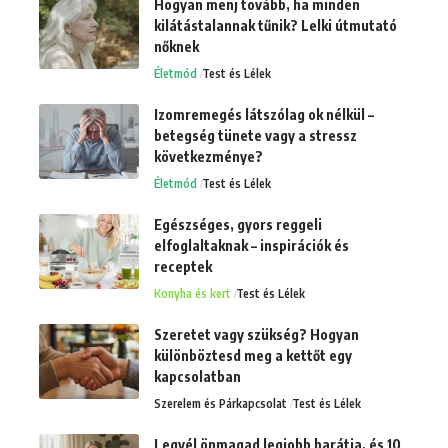
Hogyan menj tovább, ha minden
kilátástalannak tűnik? Lelki útmutató
nőknek
Életmód
Test és Lélek
Izomremegés látszólag ok nélkül –
betegség tünete vagy a stressz
következménye?
Életmód
Test és Lélek
Egészséges, gyors reggeli
elfoglaltaknak – inspirációk és
receptek
Konyha és kert
Test és Lélek
Szeretet vagy szükség? Hogyan
különböztesd meg a kettőt egy
kapcsolatban
Szerelem és Párkapcsolat
Test és Lélek
Legyél önmagad legjobb barátja, és 10