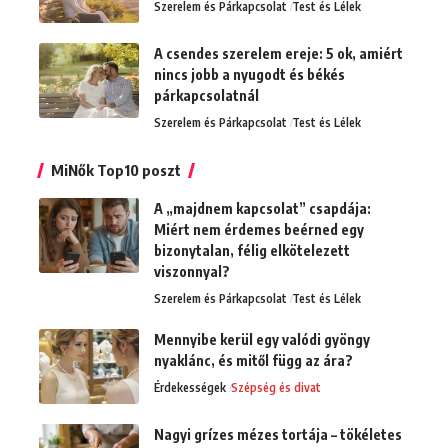
Szerelem és Párkapcsolat
Test és Lélek
A csendes szerelem ereje: 5 ok, amiért
nincs jobb a nyugodt és békés
párkapcsolatnál
Szerelem és Párkapcsolat
Test és Lélek
MiNők Top10 poszt
A „majdnem kapcsolat” csapdája:
Miért nem érdemes beérned egy
bizonytalan, félig elkötelezett
viszonnyal?
Szerelem és Párkapcsolat
Test és Lélek
Mennyibe kerül egy valódi gyöngy
nyaklánc, és mitől függ az ára?
Érdekességek
Szépség és divat
Nagyi grízes mézes tortája – tökéletes