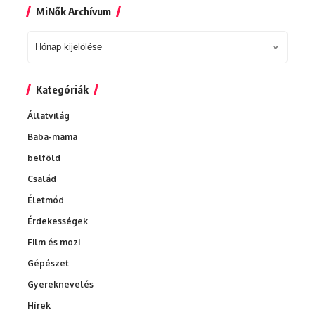
MiNők Archívum
MiNők
Archívum
Kategóriák
Állatvilág
Baba-mama
belföld
Család
Életmód
Érdekességek
Film és mozi
Gépészet
Gyereknevelés
Hírek