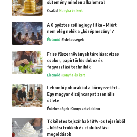
sütemény minden alkalomra?
Család
Konyha és kert
A 6 győztes csillagjegy titka – Miért
nem elég nekik a „középmezőny”?
Életmód
Érdekességek
Friss fűszernövények tárolása: vizes
csokor, papírtörlős doboz és
fagyasztási technikák
Életmód
Konyha és kert
Lebomló poharakkal a környezetért –
Egy magyar dizájncsapat zseniális
ötlete
Érdekességek
Környezetvédelem
Tökéletes tejszínhab 18%-os tejszínből
– hűtési trükkök és stabilizálási
megoldások