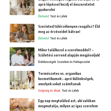
apró lépéssel kezdj el önszeretetet
gyakorolni
Életmód
Test és Lélek
Szerinted túlérzékenyen reagálsz? Éld
meg az érzéseidet bátran!
Életmód
Test és Lélek
Mikor találkozol a szerelmeddel? –
Születési sorrend alapján megjósoljuk!
Érdekességek
Szerelem és Párkapcsolat
Természetes vs. organikus
kozmetikumok – apró különbségek,
amelyek sokat számítanak
Szépség és divat
Test és Lélek
Egy nap megtalálod azt, aki valóban
megmutatja, milyen az igaz szerelem