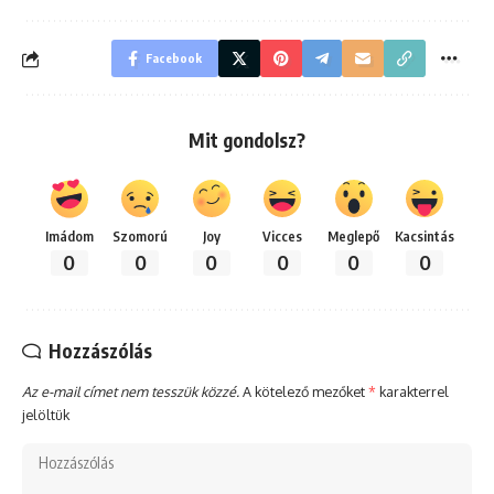
Facebook
Mit gondolsz?
Imádom
Szomorú
Joy
Vicces
Meglepő
Kacsintás
0
0
0
0
0
0
Hozzászólás
Az e-mail címet nem tesszük közzé.
A kötelező mezőket
*
karakterrel
jelöltük