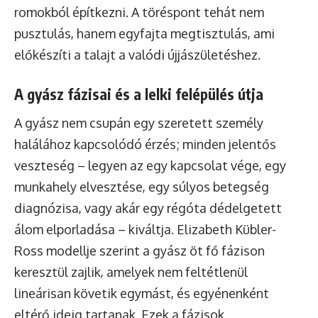
romokból építkezni. A töréspont tehát nem
pusztulás, hanem egyfajta megtisztulás, ami
előkészíti a talajt a valódi újjászületéshez.
A gyász fázisai és a lelki felépülés útja
A gyász nem csupán egy szeretett személy
halálához kapcsolódó érzés; minden jelentős
veszteség – legyen az egy kapcsolat vége, egy
munkahely elvesztése, egy súlyos betegség
diagnózisa, vagy akár egy régóta dédelgetett
álom elporladása – kiváltja. Elizabeth Kübler-
Ross modellje szerint a gyász öt fő fázison
keresztül zajlik, amelyek nem feltétlenül
lineárisan követik egymást, és egyénenként
eltérő ideig tartanak. Ezek a fázisok