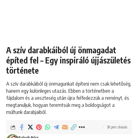
A szív darabkáiból új önmagadat
építed fel – Egy inspiráló újjászületés
története
A szív darabkáiból új önmagunkat építeni nem csak lehetőség,
hanem egy különleges utazás. Ebben a történetben a
fájdalom és a veszteség után újra felfedezzük a reményt, és
megtanuljuk, hogyan teremtsük meg a boldogságot a
múltunk darabjaiból.
38 perc olvasás
Balogh Nóra