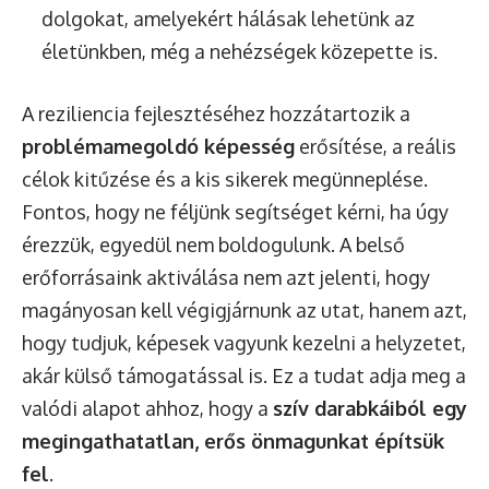
dolgokat, amelyekért hálásak lehetünk az
életünkben, még a nehézségek közepette is.
A reziliencia fejlesztéséhez hozzátartozik a
problémamegoldó képesség
erősítése, a reális
célok kitűzése és a kis sikerek megünneplése.
Fontos, hogy ne féljünk segítséget kérni, ha úgy
érezzük, egyedül nem boldogulunk. A belső
erőforrásaink aktiválása nem azt jelenti, hogy
magányosan kell végigjárnunk az utat, hanem azt,
hogy tudjuk, képesek vagyunk kezelni a helyzetet,
akár külső támogatással is. Ez a tudat adja meg a
valódi alapot ahhoz, hogy a
szív darabkáiból egy
megingathatatlan, erős önmagunkat építsük
fel
.