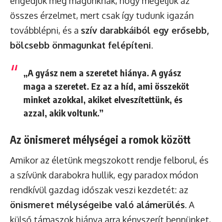
engedjük meg magunknak, hogy megéljük az
összes érzelmet, mert csak így tudunk igazán
továbblépni, és a
szív darabkáiból egy erősebb,
bölcsebb önmagunkat felépíteni
.
„A gyász nem a szeretet hiánya. A gyász
maga a szeretet. Ez az a híd, ami összeköt
minket azokkal, akiket elveszítettünk, és
azzal, akik voltunk.”
Az önismeret mélységei a romok között
Amikor az életünk megszokott rendje felborul, és
a szívünk darabokra hullik, egy paradox módon
rendkívül gazdag időszak veszi kezdetét: az
önismeret mélységeibe való alámerülés
. A
külső támaszok hiánya arra kényszerít bennünket,