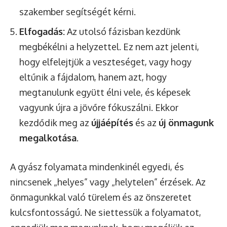
szakember segítségét kérni.
Elfogadás:
Az utolsó fázisban kezdünk
megbékélni a helyzettel. Ez nem azt jelenti,
hogy elfelejtjük a veszteséget, vagy hogy
eltűnik a fájdalom, hanem azt, hogy
megtanulunk együtt élni vele, és képesek
vagyunk újra a jövőre fókuszálni. Ekkor
kezdődik meg az
újjáépítés
és az
új önmagunk
megalkotása
.
A gyász folyamata mindenkinél egyedi, és
nincsenek „helyes” vagy „helytelen” érzések. Az
önmagunkkal való türelem és az önszeretet
kulcsfontosságú. Ne siettessük a folyamatot,