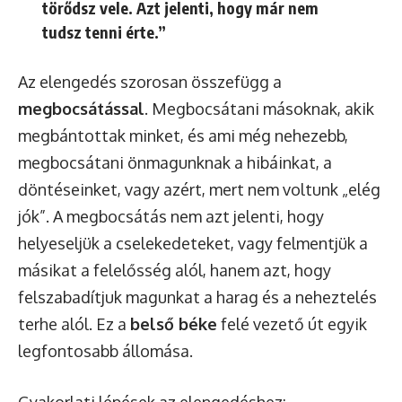
törődsz vele. Azt jelenti, hogy már nem
tudsz tenni érte.”
Az elengedés szorosan összefügg a
megbocsátással
. Megbocsátani másoknak, akik
megbántottak minket, és ami még nehezebb,
megbocsátani önmagunknak a hibáinkat, a
döntéseinket, vagy azért, mert nem voltunk „elég
jók”. A megbocsátás nem azt jelenti, hogy
helyeseljük a cselekedeteket, vagy felmentjük a
másikat a felelősség alól, hanem azt, hogy
felszabadítjuk magunkat a harag és a neheztelés
terhe alól. Ez a
belső béke
felé vezető út egyik
legfontosabb állomása.
Gyakorlati lépések az elengedéshez: