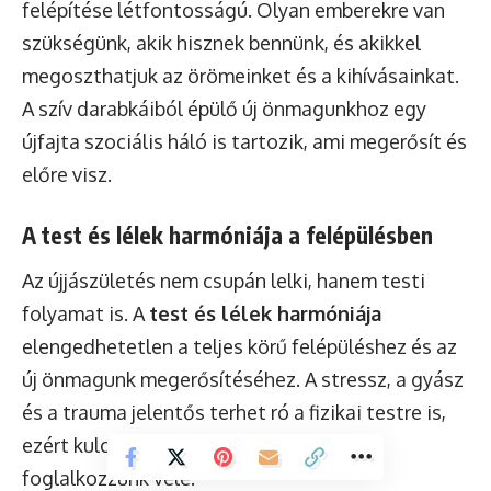
felépítése létfontosságú. Olyan emberekre van
szükségünk, akik hisznek bennünk, és akikkel
megoszthatjuk az örömeinket és a kihívásainkat.
A szív darabkáiból épülő új önmagunkhoz egy
újfajta szociális háló is tartozik, ami megerősít és
előre visz.
A test és lélek harmóniája a felépülésben
Az újjászületés nem csupán lelki, hanem testi
folyamat is. A
test és lélek harmóniája
elengedhetetlen a teljes körű felépüléshez és az
új önmagunk megerősítéséhez. A stressz, a gyász
és a trauma jelentős terhet ró a fizikai testre is,
ezért kulcsfontosságú, hogy tudatosan
foglalkozzunk vele.