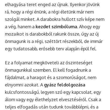
elhagyása teret enged az újnak. Ilyenkor jövünk
rá, hogy a régi énünk, a régi életünk már nem
szolgál minket. A darabokra hullott szív képe nem
a vég, hanem a
kezdet szimbóluma
. Ahogy egy
mozaikot is darabokból rakunk össze, úgy az új
önmagunk is a régi, széttört részekből, de immár
egy tudatosabb, erősebb terv alapján épül fel.
Ez a folyamat megköveteli az őszinteséget
önmagunkkal szemben. El kell fogadnunk a
fájdalmat, a haragot és a szomorúságot, nem
elnyomni azokat. A
gyász feldolgozása
kulcsfontosságú, legyen szó egy kapcsolat, egy
álom vagy egy élethelyzet elvesztéséről. Csak a
teljes elfogadás után tudunk továbblépni, és a