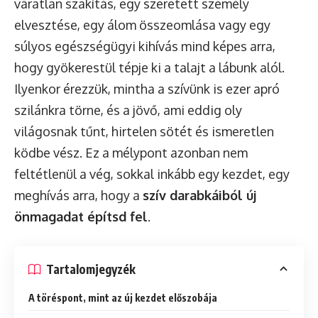
váratlan szakítás, egy szeretett személy
elvesztése, egy álom összeomlása vagy egy
súlyos egészségügyi kihívás mind képes arra,
hogy gyökerestül tépje ki a talajt a lábunk alól.
Ilyenkor érezzük, mintha a szívünk is ezer apró
szilánkra törne, és a jövő, ami eddig oly
világosnak tűnt, hirtelen sötét és ismeretlen
ködbe vész. Ez a mélypont azonban nem
feltétlenül a vég, sokkal inkább egy kezdet, egy
meghívás arra, hogy a
szív darabkáiból új
önmagadat építsd fel
.
Tartalomjegyzék
A töréspont, mint az új kezdet előszobája