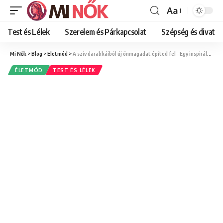
Aa
Font
Resizer
Test és Lélek
Szerelem és Párkapcsolat
Szépség és divat
Mi Nők
>
Blog
>
Életmód
>
A szív darabkáiból új önmagadat építed fel – Egy inspiráló újjászületés története
ÉLETMÓD
TEST ÉS LÉLEK