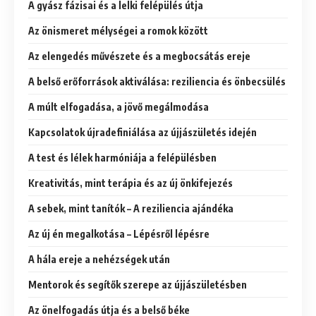
A gyász fázisai és a lelki felépülés útja
Az önismeret mélységei a romok között
Az elengedés művészete és a megbocsátás ereje
A belső erőforrások aktiválása: reziliencia és önbecsülés
A múlt elfogadása, a jövő megálmodása
Kapcsolatok újradefiniálása az újjászületés idején
A test és lélek harmóniája a felépülésben
Kreativitás, mint terápia és az új önkifejezés
A sebek, mint tanítók – A reziliencia ajándéka
Az új én megalkotása – Lépésről lépésre
A hála ereje a nehézségek után
Mentorok és segítők szerepe az újjászületésben
Az önelfogadás útja és a belső béke