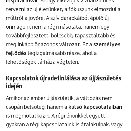
inspirációval
. Ahogy elkezdjük vizualizálni és
tervezni az új életünket, a fókuszunk elmozdul a
múltról a jövőre. A szív darabkáiból épülő új
önmagunk nem a régi másolata, hanem egy
továbbfejlesztett, bölcsebb, tapasztaltabb és
még inkább önazonos változat. Ez a
személyes
fejlődés
legizgalmasabb része, ahol a
lehetőségek tárháza végtelen.
Kapcsolatok újradefiniálása az újjászületés
idején
Amikor az ember újjászületik, a változás nem
csupán belsőleg, hanem a
külső kapcsolataiban
is megmutatkozik. A régi énünkkel együtt
gyakran a régi kapcsolataink is átalakulnak, vagy