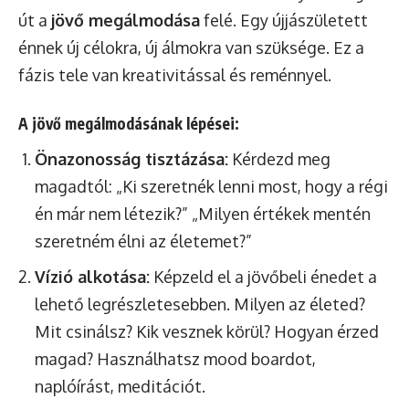
út a
jövő megálmodása
felé. Egy újjászületett
énnek új célokra, új álmokra van szüksége. Ez a
fázis tele van kreativitással és reménnyel.
A jövő megálmodásának lépései:
Önazonosság tisztázása:
Kérdezd meg
magadtól: „Ki szeretnék lenni most, hogy a régi
én már nem létezik?” „Milyen értékek mentén
szeretném élni az életemet?”
Vízió alkotása:
Képzeld el a jövőbeli énedet a
lehető legrészletesebben. Milyen az életed?
Mit csinálsz? Kik vesznek körül? Hogyan érzed
magad? Használhatsz mood boardot,
naplóírást, meditációt.