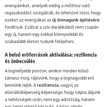
energiáinkat, amelyek eddig a múlthoz való
ragaszkodást szolgálták, és lehetővé teszi, hogy
ezeket az energiákat az
új önmagunk építésére
fordítsuk. Ezáltal a szív darabkáiból nem csupán
egy új, hanem egy sokkal könnyedebb és
szabadabb életet tudunk felépíteni.
A belső erőforrások aktiválása: reziliencia
és önbecsülés
A legmélyebb ponton, amikor minden külső
támasz inog, rájövünk, hogy a legnagyobb erő
bennünk rejlik. A
reziliencia
, vagyis az
ellenállóképesség képessége, hogy talpra álljunk
a nehézségek után, nem egy adottság, hanem
egy fejleszthető készség. A krízis idején