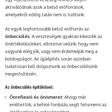
aktiválódnak azok a belső erőforrások,
amelyekről eddig talán nem is tudtunk.
Az egyik legfontosabb belső erőforrás az
önbecsülés
. A veszteségek gyakran kikezdik az
önértékelésünket, elhitetve velünk, hogy nem
vagyunk elég jók, vagy nem érdemeljük meg a
boldogságot. Az újjáépítés során azonban
tudatosan kell dolgoznunk az önbecsülésünk
megerősítésén.
Az önbecsülés építőkövei:
Önreflexió és önismeret:
Ahogy már
említettük, a befelé fordulás segít felismerni az
értékeinket és erősségeinket.