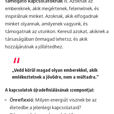
támogató kapcsolatoknak
is. Azoknak az
embereknek, akik megértenek, felemelnek, és
inspirálnak minket. Azoknak, akik elfogadnak
minket olyannak, amilyenek vagyunk, és
támogatnak az utunkon. Keresd azokat, akiknek a
társaságában önmagad lehetsz, és akik
hozzájárulnak a jóllétedhez.
„Vedd körül magad olyan emberekkel, akik
emlékeztetnek a jövődre, nem a múltadra.”
A kapcsolatok újradefiniálásának szempontjai:
Önreflexió:
Milyen energiát visznek be az
életedbe a jelenlegi kapcsolataid?