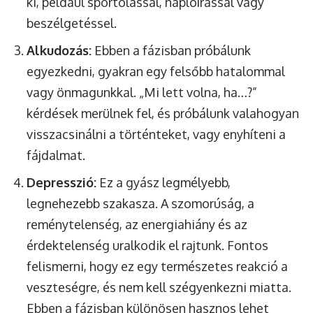
ki, például sportolással, naplóírással vagy
beszélgetéssel.
Alkudozás:
Ebben a fázisban próbálunk
egyezkedni, gyakran egy felsőbb hatalommal
vagy önmagunkkal. „Mi lett volna, ha…?”
kérdések merülnek fel, és próbálunk valahogyan
visszacsinálni a történteket, vagy enyhíteni a
fájdalmat.
Depresszió:
Ez a gyász legmélyebb,
legnehezebb szakasza. A szomorúság, a
reménytelenség, az energiahiány és az
érdektelenség uralkodik el rajtunk. Fontos
felismerni, hogy ez egy természetes reakció a
veszteségre, és nem kell szégyenkezni miatta.
Ebben a fázisban különösen hasznos lehet