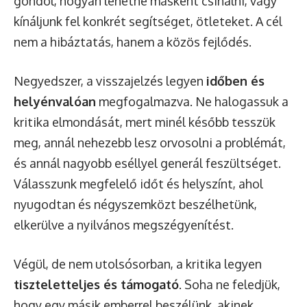
gondol, hogyan lehetne másként csinálni, vagy
kínáljunk fel konkrét segítséget, ötleteket. A cél
nem a hibáztatás, hanem a közös fejlődés.
Negyedszer, a visszajelzés legyen
időben és
helyénvalóan
megfogalmazva. Ne halogassuk a
kritika elmondását, mert minél később tesszük
meg, annál nehezebb lesz orvosolni a problémát,
és annál nagyobb eséllyel generál feszültséget.
Válasszunk megfelelő időt és helyszínt, ahol
nyugodtan és négyszemközt beszélhetünk,
elkerülve a nyilvános megszégyenítést.
Végül, de nem utolsósorban, a kritika legyen
tiszteletteljes és támogató
. Soha ne feledjük,
hogy egy másik emberrel beszélünk, akinek