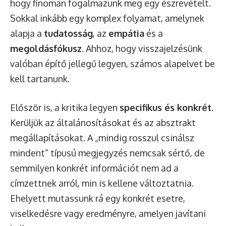
hogy finoman fogalmazunk meg egy észrevételt.
Sokkal inkább egy komplex folyamat, amelynek
alapja a
tudatosság
, az
empátia
és a
megoldásfókusz
. Ahhoz, hogy visszajelzésünk
valóban építő jellegű legyen, számos alapelvet be
kell tartanunk.
Először is, a kritika legyen
specifikus és konkrét
.
Kerüljük az általánosításokat és az absztrakt
megállapításokat. A „mindig rosszul csinálsz
mindent” típusú megjegyzés nemcsak sértő, de
semmilyen konkrét információt nem ad a
címzettnek arról, min is kellene változtatnia.
Ehelyett mutassunk rá egy konkrét esetre,
viselkedésre vagy eredményre, amelyen javítani