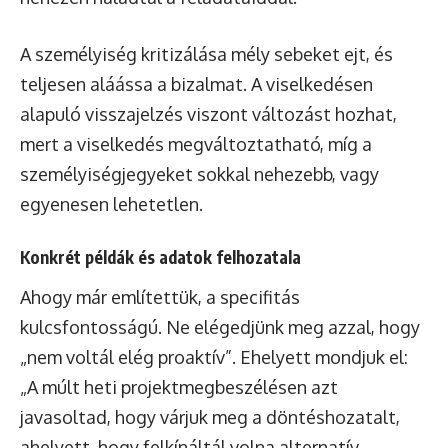
A személyiség kritizálása mély sebeket ejt, és
teljesen aláássa a bizalmat. A viselkedésen
alapuló visszajelzés viszont változást hozhat,
mert a viselkedés megváltoztatható, míg a
személyiségjegyeket sokkal nehezebb, vagy
egyenesen lehetetlen.
Konkrét példák és adatok felhozatala
Ahogy már említettük, a specifitás
kulcsfontosságú. Ne elégedjünk meg azzal, hogy
„nem voltál elég proaktív”. Ehelyett mondjuk el:
„A múlt heti projektmegbeszélésen azt
javasoltad, hogy várjuk meg a döntéshozatalt,
ahelyett, hogy felkínáltál volna alternatív