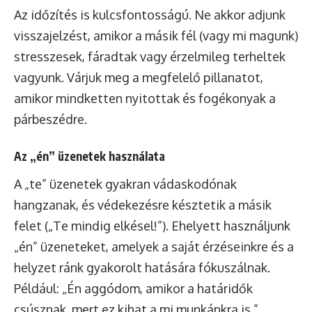
Az időzítés is kulcsfontosságú. Ne akkor adjunk
visszajelzést, amikor a másik fél (vagy mi magunk)
stresszesek, fáradtak vagy érzelmileg terheltek
vagyunk. Várjuk meg a megfelelő pillanatot,
amikor mindketten nyitottak és fogékonyak a
párbeszédre.
Az „én” üzenetek használata
A „te” üzenetek gyakran vádaskodónak
hangzanak, és védekezésre késztetik a másik
felet („Te mindig elkésel!”). Ehelyett használjunk
„én” üzeneteket, amelyek a saját érzéseinkre és a
helyzet ránk gyakorolt hatására fókuszálnak.
Például: „Én aggódom, amikor a határidők
csúsznak, mert ez kihat a mi munkánkra is.”