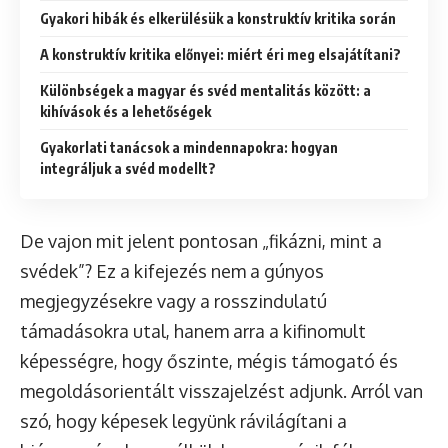
Gyakori hibák és elkerülésük a konstruktív kritika során
A konstruktív kritika előnyei: miért éri meg elsajátítani?
Különbségek a magyar és svéd mentalitás között: a
kihívások és a lehetőségek
Gyakorlati tanácsok a mindennapokra: hogyan
integráljuk a svéd modellt?
De vajon mit jelent pontosan „fikázni, mint a
svédek”? Ez a kifejezés nem a gúnyos
megjegyzésekre vagy a rosszindulatú
támadásokra utal, hanem arra a kifinomult
képességre, hogy őszinte, mégis támogató és
megoldásorientált visszajelzést adjunk. Arról van
szó, hogy képesek legyünk rávilágítani a