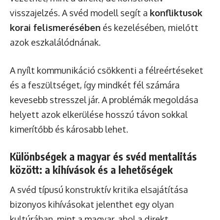
visszajelzés. A svéd modell segít a
konfliktusok
korai felismerésében
és kezelésében, mielőtt
azok eszkalálódnának.
A nyílt kommunikáció csökkenti a félreértéseket
és a feszültséget, így mindkét fél számára
kevesebb stresszel jár. A problémák megoldása
helyett azok elkerülése hosszú távon sokkal
kimerítőbb és károsabb lehet.
Különbségek a magyar és svéd mentalitás
között: a kihívások és a lehetőségek
A svéd típusú konstruktív kritika elsajátítása
bizonyos kihívásokat jelenthet egy olyan
kultúrában, mint a magyar, ahol a direkt