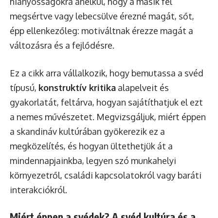
hiányosságokra anélkül, hogy a másik fél
megsértve vagy lebecsülve érezné magát, sőt,
épp ellenkezőleg: motiváltnak érezze magát a
változásra és a fejlődésre.
Ez a cikk arra vállalkozik, hogy bemutassa a svéd
típusú,
konstruktív kritika
alapelveit és
gyakorlatát, feltárva, hogyan sajátíthatjuk el ezt
a nemes művészetet. Megvizsgáljuk, miért éppen
a skandináv kultúrában gyökerezik ez a
megközelítés, és hogyan ültethetjük át a
mindennapjainkba, legyen szó munkahelyi
környezetről, családi kapcsolatokról vagy baráti
interakciókról.
Miért éppen a svédek? A svéd kultúra és a