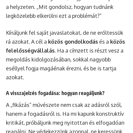
a helyzeten. „Mit gondolsz, hogyan tudnánk
legközelebb elkerülni ezt a problémát?”
Kínáljunk fel saját javaslatokat, de ne erőltessük
rá azokat. A cél a
közös gondolkodás
és a
közös
felelősségvállalás
. Ha a címzett is részt vesz a
megoldás kidolgozásában, sokkal nagyobb
eséllyel fogja magáénak érezni, és be is tartja
azokat.
A visszajelzés fogadása: hogyan reagáljunk?
A „fikázás” művészete nem csak az adásról szól,
hanem a fogadásról is. Ha mi kapunk konstruktív
kritikát, próbáljunk meg nyitottan és elfogadóan
reagálni. Ne védekezzünk azonnal, ne keressünk