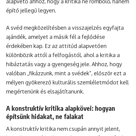
alapvető ahhoz, hogy a kritika ne romboló, hanem
építő jellegű legyen.
A svéd megközelítésben a visszajelzés egyfajta
ajándék, amelyet a másik fél a fejlődése
érdekében kap. Ez az attitűd alapvetően
különbözik attól a felfogástól, ahol a kritika a
hibáztatás vagy a gyengeség jele. Ahhoz, hogy
valóban „fikázzunk, mint a svédek”, először ezt a
mélyen gyökerező kulturális szemléletmódot kell
megértenünk és elsajátítanunk.
A konstruktív kritika alapkövei: hogyan
építsünk hidakat, ne falakat
A konstruktív kritika nem csupán annyit jelent,