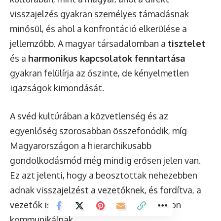
visszajelzés gyakran személyes támadásnak
minősül, és ahol a konfrontáció elkerülése a
jellemzőbb. A magyar társadalomban a
tisztelet
és a
harmonikus kapcsolatok fenntartása
gyakran felülírja az őszinte, de kényelmetlen
igazságok kimondását.
A svéd kultúrában a közvetlenség és az
egyenlőség szorosabban összefonódik, míg
Magyarországon a hierarchikusabb
gondolkodásmód még mindig erősen jelen van.
Ez azt jelenti, hogy a beosztottak nehezebben
adnak visszajelzést a vezetőknek, és fordítva, a
vezetők is gyakran tekintélyelvűbb módon
kommunikálnak.