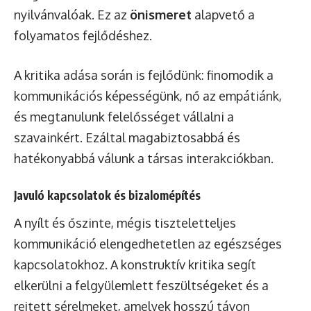
nyilvánvalóak. Ez az
önismeret
alapvető a
folyamatos fejlődéshez.
A kritika adása során is fejlődünk: finomodik a
kommunikációs képességünk, nő az empátiánk,
és megtanulunk felelősséget vállalni a
szavainkért. Ezáltal magabiztosabbá és
hatékonyabbá válunk a társas interakciókban.
Javuló kapcsolatok és bizalomépítés
A nyílt és őszinte, mégis tiszteletteljes
kommunikáció elengedhetetlen az egészséges
kapcsolatokhoz. A konstruktív kritika segít
elkerülni a felgyülemlett feszültségeket és a
rejtett sérelmeket, amelyek hosszú távon