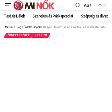
Aa
Font
Resizer
Test és Lélek
Szerelem és Párkapcsolat
Szépség és divat
Mi Nők
>
Blog
>
Érdekességek
>
Hogyan „fikázz”, mint a svédek – a konstruktív kritika művészete
ÉRDEKESSÉGEK
KARRIER