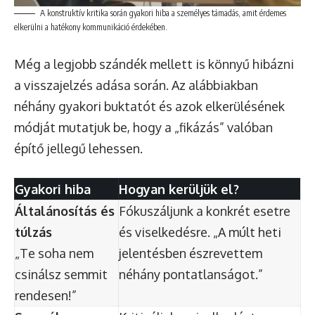
A konstruktív kritika során gyakori hiba a személyes támadás, amit érdemes
elkerülni a hatékony kommunikáció érdekében.
Még a legjobb szándék mellett is könnyű hibázni
a visszajelzés adása során. Az alábbiakban
néhány gyakori buktatót és azok elkerülésének
módját mutatjuk be, hogy a „fikázás” valóban
építő jellegű lehessen.
Gyakori hiba
Hogyan kerüljük el?
Általánosítás és
Fókuszáljunk a konkrét esetre
túlzás
és viselkedésre. „A múlt heti
„Te soha nem
jelentésben észrevettem
csinálsz semmit
néhány pontatlanságot.”
rendesen!”