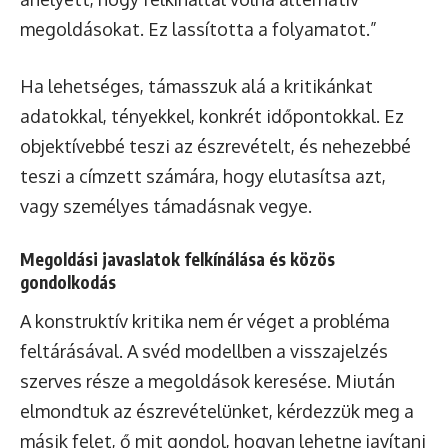
megoldásokat. Ez lassította a folyamatot.”
Ha lehetséges, támasszuk alá a kritikánkat
adatokkal, tényekkel, konkrét időpontokkal. Ez
objektívebbé teszi az észrevételt, és nehezebbé
teszi a címzett számára, hogy elutasítsa azt,
vagy személyes támadásnak vegye.
Megoldási javaslatok felkínálása és közös
gondolkodás
A konstruktív kritika nem ér véget a probléma
feltárásával. A svéd modellben a visszajelzés
szerves része a megoldások keresése. Miután
elmondtuk az észrevételünket, kérdezzük meg a
másik felet, ő mit gondol, hogyan lehetne javítani