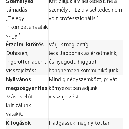
Személyes
Kritizáljuk a viselkedést, ne a
támadás
személyt. „Ez a viselkedés nem
„Te egy
volt professzionális.”
inkompetens alak
vagy!”
Érzelmi kitörés
Várjuk meg, amíg
Dühösen,
lecsillapodnak az érzelmeink,
ingerülten adunk
és nyugodt, higgadt
visszajelzést.
hangnemben kommunikáljunk.
Nyilvános
Mindig négyszemközt, privát
megszégyenítés
környezetben adjunk
Mások előtt
visszajelzést.
kritizálunk
valakit.
Kifogások
Hallgassuk meg nyitottan,