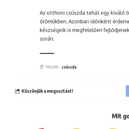
Az otthoni csúszda tehát egy kiváló ö
örömükben. Azonban időnként érdemes j
készségeik is megfelelően fejlődjene
során.
TAGGED:
csúszda
Köszönjük a megosztást!
Mit g