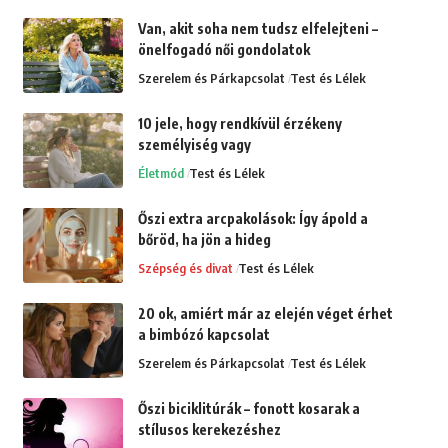
Van, akit soha nem tudsz elfelejteni –
önelfogadó női gondolatok
Szerelem és Párkapcsolat
Test és Lélek
10 jele, hogy rendkívül érzékeny
személyiség vagy
Életmód
Test és Lélek
Őszi extra arcpakolások: Így ápold a
bőröd, ha jön a hideg
Szépség és divat
Test és Lélek
20 ok, amiért már az elején véget érhet
a bimbózó kapcsolat
Szerelem és Párkapcsolat
Test és Lélek
Őszi biciklitúrák – fonott kosarak a
stílusos kerekezéshez