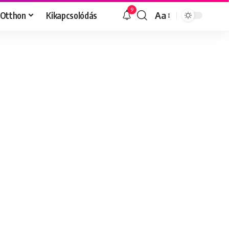
9
Otthon
Kikapcsolódás
Aa
Font
Resizer