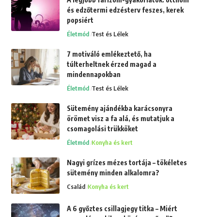
és edzőtermi edzésterv feszes, kerek
popsiért
Életmód
Test és Lélek
7 motiváló emlékeztető, ha
túlterheltnek érzed magad a
mindennapokban
Életmód
Test és Lélek
Sütemény ajándékba karácsonyra
örömet visz a fa alá, és mutatjuk a
csomagolási trükköket
Életmód
Konyha és kert
Nagyi grízes mézes tortája – tökéletes
sütemény minden alkalomra?
Család
Konyha és kert
A 6 győztes csillagjegy titka – Miért