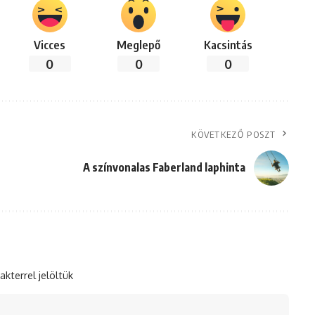
Vicces
Meglepő
Kacsintás
0
0
0
KÖVETKEZŐ POSZT
A színvonalas Faberland laphinta
akterrel jelöltük