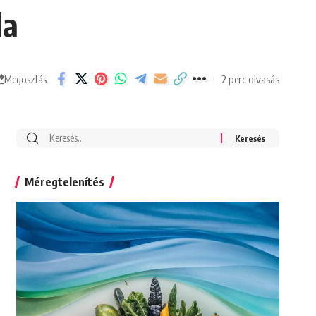
da
2 perc olvasás
Megosztás
Search
for:
Méregtelenítés