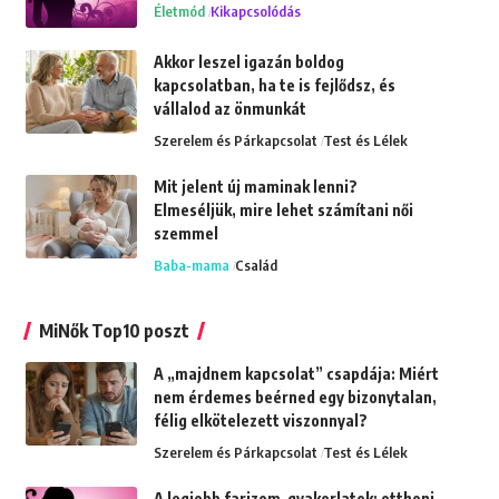
Életmód
Kikapcsolódás
Akkor leszel igazán boldog
kapcsolatban, ha te is fejlődsz, és
vállalod az önmunkát
Szerelem és Párkapcsolat
Test és Lélek
Mit jelent új maminak lenni?
Elmeséljük, mire lehet számítani női
szemmel
Baba-mama
Család
MiNők Top10 poszt
A „majdnem kapcsolat” csapdája: Miért
nem érdemes beérned egy bizonytalan,
félig elkötelezett viszonnyal?
Szerelem és Párkapcsolat
Test és Lélek
A legjobb farizom-gyakorlatok: otthoni