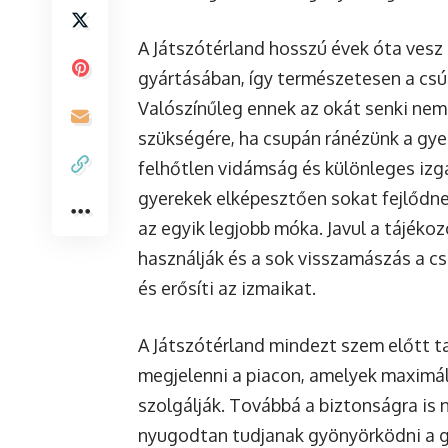
A Játszótérland hosszú évek óta vesz
gyártásában, így természetesen a csú
Valószínűleg ennek az okát senki nem 
szükségére, ha csupán ránézünk a gye
felhőtlen vidámság és különleges izga
gyerekek elképesztően sokat fejlődne
az egyik legjobb móka. Javul a tájéko
használják és a sok visszamászás a cs
és erősíti az izmaikat.
A
Játszótérland
mindezt szem előtt ta
megjelenni a piacon, amelyek maximál
szolgálják. Továbbá a biztonságra is
nyugodtan tudjanak gyönyörködni a g