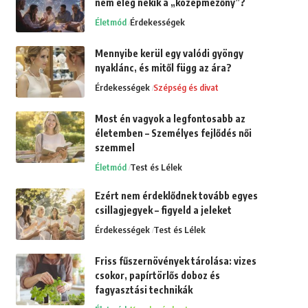
nem elég nekik a „középmezőny”?
Életmód
Érdekességek
Mennyibe kerül egy valódi gyöngy
nyaklánc, és mitől függ az ára?
Érdekességek
Szépség és divat
Most én vagyok a legfontosabb az
életemben – Személyes fejlődés női
szemmel
Életmód
Test és Lélek
Ezért nem érdeklődnek tovább egyes
csillagjegyek – figyeld a jeleket
Érdekességek
Test és Lélek
Friss fűszernövények tárolása: vizes
csokor, papírtörlős doboz és
fagyasztási technikák