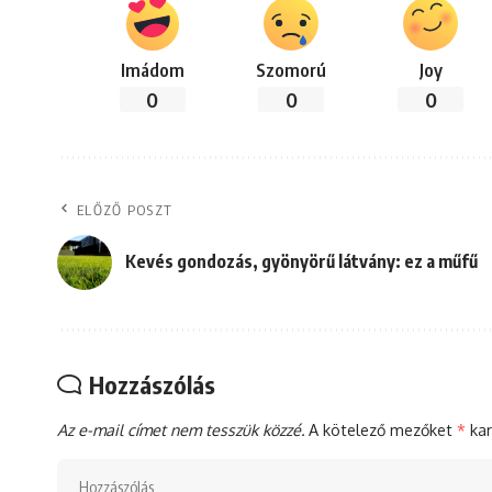
Imádom
Szomorú
Joy
0
0
0
ELŐZŐ POSZT
Kevés gondozás, gyönyörű látvány: ez a műfű
Hozzászólás
Az e-mail címet nem tesszük közzé.
A kötelező mezőket
*
kar