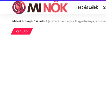
Test és Lélek
S
Mi Nők
>
Blog
>
Család
>
A Játszótérland egyik fő gyártmánya, a csúsz
CSALÁD