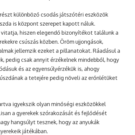
 részt különböző csodás játszótéri eszközök
szda is központ szerepet kapott náluk.
vitatja, hiszen elegendő bizonyítékot találunk a
rekekre csúszás közben. Öröm ujjongások,
lmak jellemzik ezeket a pillanatokat. Ráadásul a
k, pedig csak annyit érzékelnek mindebből, hogy
zódásuk és az egyensúlyérzékük is, ahogy
úszdának a tetejére pedig növeli az erőnlétüket
rtva igyekszik olyan minőségi eszközökkel
isan a gyerekek szórakozását és fejlődését
 nagy hangsúlyt tesznek, hogy az anyukák
yerekeik játékában.