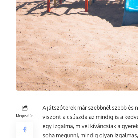
A játszóterek már szebbnél szebb és 
Megosztás
viszont a csúszda az mindig is a kedv
egy izgalma, mivel kíváncsiak a gyere
soha megunni, mindig olyan izgalmas,