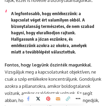
rájuk, ezzel is növelve a bizonytalanságunkat.
A legfontosabb, hogy emlékezzünk: a
kapcsolat véget ért valamilyen okból. A
bizonytalanság természetes, de nem szabad
hagyni, hogy eluralkodjon rajtunk.
Hallgassunk a józan eszünkre, és
emlékezzünk azokra az okokra, amelyek
miatt a továbblépést választottuk.
Fontos, hogy legyünk őszinték magunkkal
.
Vizsgáljuk meg a kapcsolatunkat objektíven, ne
csak a szép emlékekre koncentráljunk. Gondoljunk
azokra a pillanatokra, amikor boldogtalanok
voltunk, amikor csalódottak voltunk. Ez segít
abban, hogy reális képet kapjunk, és ne engedjük,