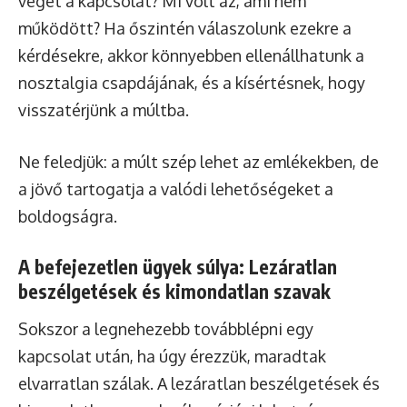
véget a kapcsolat? Mi volt az, ami nem
működött? Ha őszintén válaszolunk ezekre a
kérdésekre, akkor könnyebben ellenállhatunk a
nosztalgia csapdájának, és a kísértésnek, hogy
visszatérjünk a múltba.
Ne feledjük: a múlt szép lehet az emlékekben, de
a jövő tartogatja a valódi lehetőségeket a
boldogságra.
A befejezetlen ügyek súlya: Lezáratlan
beszélgetések és kimondatlan szavak
Sokszor a legnehezebb továbblépni egy
kapcsolat után, ha úgy érezzük, maradtak
elvarratlan szálak. A lezáratlan beszélgetések és