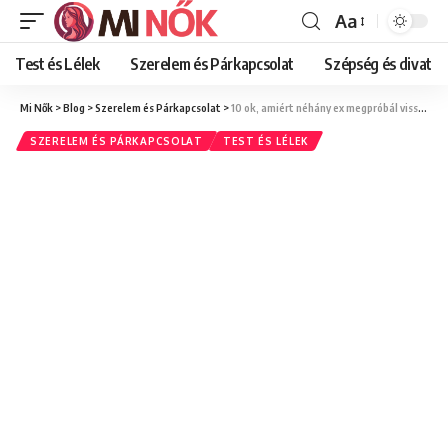
Aa
Font
Resizer
Test és Lélek
Szerelem és Párkapcsolat
Szépség és divat
Mi Nők
>
Blog
>
Szerelem és Párkapcsolat
>
10 ok, amiért néhány ex megpróbál visszatartani a továbblépéstől
SZERELEM ÉS PÁRKAPCSOLAT
TEST ÉS LÉLEK