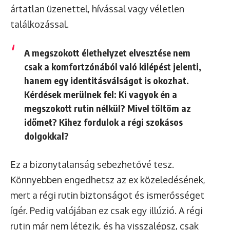
ártatlan üzenettel, hívással vagy véletlen
találkozással.
A
megszokott élethelyzet elvesztése
nem
csak a komfortzónából való kilépést jelenti,
hanem egy identitásválságot is okozhat.
Kérdések merülnek fel: Ki vagyok én a
megszokott rutin nélkül? Mivel töltöm az
időmet? Kihez fordulok a régi szokásos
dolgokkal?
Ez a bizonytalanság sebezhetővé tesz.
Könnyebben engedhetsz az ex közeledésének,
mert a régi rutin biztonságot és ismerősséget
ígér. Pedig valójában ez csak egy illúzió. A régi
rutin már nem létezik, és ha visszalépsz, csak