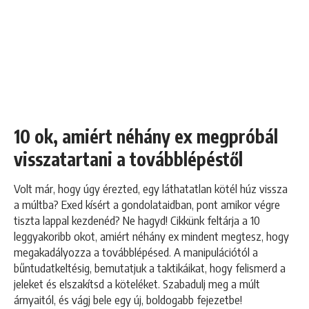
10 ok, amiért néhány ex megpróbál
visszatartani a továbblépéstől
Volt már, hogy úgy érezted, egy láthatatlan kötél húz vissza
a múltba? Exed kísért a gondolataidban, pont amikor végre
tiszta lappal kezdenéd? Ne hagyd! Cikkünk feltárja a 10
leggyakoribb okot, amiért néhány ex mindent megtesz, hogy
megakadályozza a továbblépésed. A manipulációtól a
bűntudatkeltésig, bemutatjuk a taktikáikat, hogy felismerd a
jeleket és elszakítsd a köteléket. Szabadulj meg a múlt
árnyaitól, és vágj bele egy új, boldogabb fejezetbe!