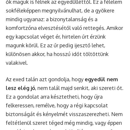
ők maguk is félnek az egyedülléttől. Ez a félelem
sokféleképpen megnyilvánulhat, de a gyökere
mindig ugyanaz: a bizonytalanság és a
komfortzóna elvesztésétől való rettegés. Amikor
egy kapcsolat véget ér, hirtelen űrt érzünk
magunk körül. Ez az űr pedig ijesztő lehet,
különösen akkor, ha hosszú időt töltöttünk
valakivel.
Az exed talán azt gondolja, hogy
egyedül nem
lesz elég jó
, nem talál majd senkit, aki szereti őt.
Ez a gondolat arra késztetheti, hogy újra
felkeressen, remélve, hogy a régi kapcsolat
biztonságát és kényelmét visszaszerezheti. Nem
feltétlenül szeret téged még mindig, vagy éppen