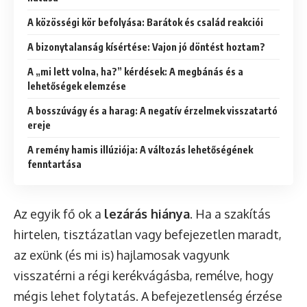
A közösségi kör befolyása: Barátok és család reakciói
A bizonytalanság kísértése: Vajon jó döntést hoztam?
A „mi lett volna, ha?” kérdések: A megbánás és a
lehetőségek elemzése
A bosszúvágy és a harag: A negatív érzelmek visszatartó
ereje
A remény hamis illúziója: A változás lehetőségének
fenntartása
Az egyik fő ok a
lezárás hiánya
. Ha a szakítás
hirtelen, tisztázatlan vagy befejezetlen maradt,
az exünk (és mi is) hajlamosak vagyunk
visszatérni a régi kerékvágásba, remélve, hogy
mégis lehet folytatás. A befejezetlenség érzése