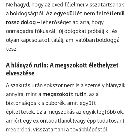
Ne hagyd, hogy az exed félelmei visszatartsanak
a boldogságtól!
Az egyedüllét nem feltétlenül
rossz dolog
– lehetőséget ad arra, hogy
önmagadra fókuszálj, új dolgokat próbálj ki, és
olyan kapcsolatot találj, ami valóban boldoggá
tesz.
A hiányzó rutin: A megszokott élethelyzet
elvesztése
A szakítás után sokszor nem is a személy hiányzik
annyira, mint a
megszokott rutin
, az a
biztonságos kis buborék, amit együtt
építettetek. Ez a megszokás az egyik legfőbb ok,
amiért egy ex öntudatlanul (vagy épp tudatosan)
megpróbál visszatartani a továbblépéstől.