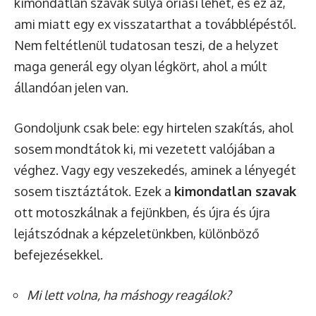
kimondatlan szavak súlya óriási lehet, és ez az,
ami miatt egy ex visszatarthat a továbblépéstől.
Nem feltétlenül tudatosan teszi, de a helyzet
maga generál egy olyan légkört, ahol a múlt
állandóan jelen van.
Gondoljunk csak bele: egy hirtelen szakítás, ahol
sosem mondtátok ki, mi vezetett valójában a
véghez. Vagy egy veszekedés, aminek a lényegét
sosem tisztáztátok. Ezek a
kimondatlan szavak
ott motoszkálnak a fejünkben, és újra és újra
lejátszódnak a képzeletünkben, különböző
befejezésekkel.
Mi lett volna, ha máshogy reagálok?