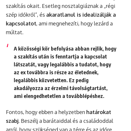
szakítás okait. Esetleg nosztalgiáznak a „régi
szép időkről”, és
akaratlanul is idealizálják a
kapcsolatot
, ami megnehezíti, hogy lezárd a
múltat.
A közösségi kör befolyása abban rejlik, hogy
a szakítás után is fenntartja a kapcsolat
látszatát, vagy legalábbis a tudatot, hogy
az ex továbbra is része az életednek,
legalábbis közvetetten. Ez pedig
akadályozza az érzelmi távolságtartást,
ami elengedhetetlen a továbblépéshez.
Fontos, hogy ebben a helyzetben
határokat
szabj
. Beszélj a barátaiddal és a családoddal
arról, hogy szükséged van a térre és az időre