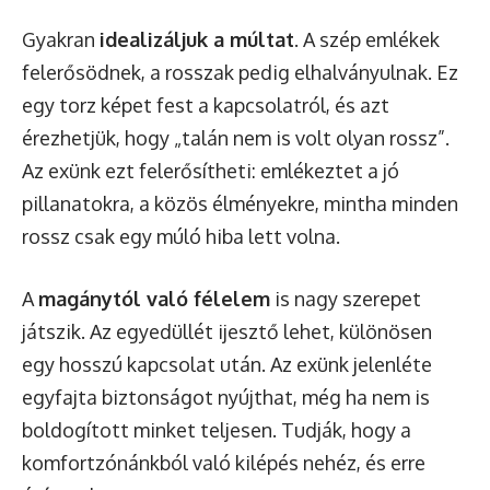
Gyakran
idealizáljuk a múltat
. A szép emlékek
felerősödnek, a rosszak pedig elhalványulnak. Ez
egy torz képet fest a kapcsolatról, és azt
érezhetjük, hogy „talán nem is volt olyan rossz”.
Az exünk ezt felerősítheti: emlékeztet a jó
pillanatokra, a közös élményekre, mintha minden
rossz csak egy múló hiba lett volna.
A
magánytól való félelem
is nagy szerepet
játszik. Az egyedüllét ijesztő lehet, különösen
egy hosszú kapcsolat után. Az exünk jelenléte
egyfajta biztonságot nyújthat, még ha nem is
boldogított minket teljesen. Tudják, hogy a
komfortzónánkból való kilépés nehéz, és erre