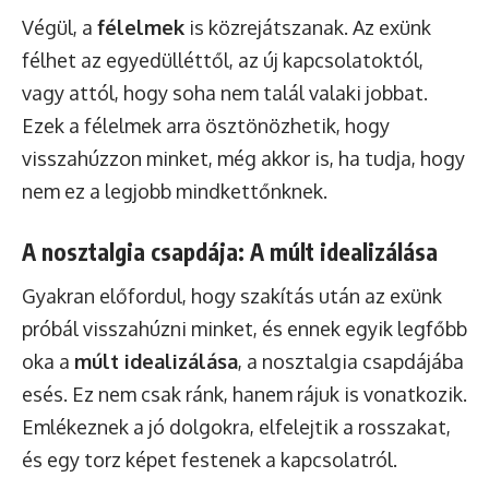
Végül, a
félelmek
is közrejátszanak. Az exünk
félhet az egyedülléttől, az új kapcsolatoktól,
vagy attól, hogy soha nem talál valaki jobbat.
Ezek a félelmek arra ösztönözhetik, hogy
visszahúzzon minket, még akkor is, ha tudja, hogy
nem ez a legjobb mindkettőnknek.
A nosztalgia csapdája: A múlt idealizálása
Gyakran előfordul, hogy szakítás után az exünk
próbál visszahúzni minket, és ennek egyik legfőbb
oka a
múlt idealizálása
, a nosztalgia csapdájába
esés. Ez nem csak ránk, hanem rájuk is vonatkozik.
Emlékeznek a jó dolgokra, elfelejtik a rosszakat,
és egy torz képet festenek a kapcsolatról.