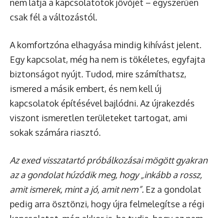
nem látja a kapcsolatotok jövőjét – egyszerűen
csak fél a változástól.
A komfortzóna elhagyása mindig kihívást jelent.
Egy kapcsolat, még ha nem is tökéletes, egyfajta
biztonságot nyújt. Tudod, mire számíthatsz,
ismered a másik embert, és nem kell új
kapcsolatok építésével bajlódni. Az újrakezdés
viszont ismeretlen területeket tartogat, ami
sokak számára riasztó.
Az exed visszatartó próbálkozásai mögött gyakran
az a gondolat húzódik meg, hogy „inkább a rossz,
amit ismerek, mint a jó, amit nem”.
Ez a gondolat
pedig arra ösztönzi, hogy újra felmelegítse a régi