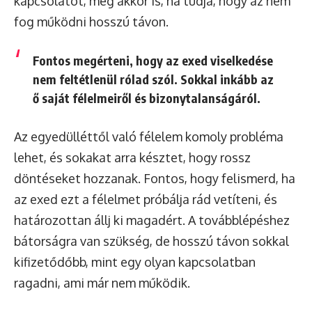
kapcsolatot, még akkor is, ha tudja, hogy az nem
fog működni hosszú távon.
Fontos megérteni, hogy az exed viselkedése
nem feltétlenül rólad szól. Sokkal inkább az
ő saját félelmeiről és bizonytalanságáról.
Az egyedülléttől való félelem komoly probléma
lehet, és sokakat arra késztet, hogy rossz
döntéseket hozzanak. Fontos, hogy felismerd, ha
az exed ezt a félelmet próbálja rád vetíteni, és
határozottan állj ki magadért. A továbblépéshez
bátorságra van szükség, de hosszú távon sokkal
kifizetődőbb, mint egy olyan kapcsolatban
ragadni, ami már nem működik.